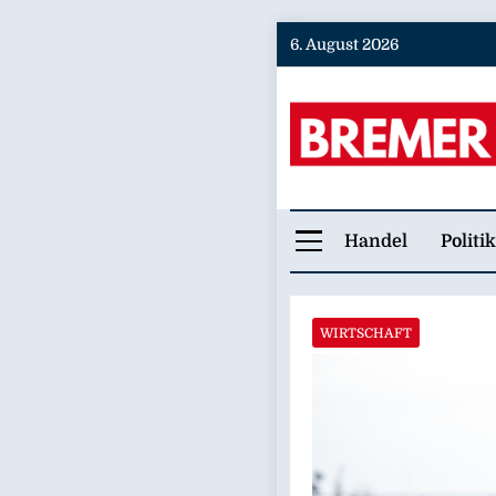
Skip
6. August 2026
to
content
Bremer
Handel
Politik
WIRTSCHAFT