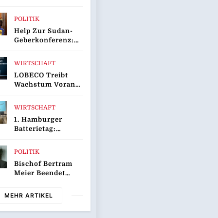
rentfernungsmessgerät
POLITIK
Help Zur Sudan-
Geberkonferenz:
„Größte
Humanitäre Krise
WIRTSCHAFT
Der Welt Weitet
LOBECO Treibt
Sich Aus“
Wachstum Voran:
Robert Schütt
Kommt Von
WIRTSCHAFT
Serviceplan Und
1. Hamburger
Wird Director
Batterietag:
Business
Wissenschaft Und
Development
Wirtschaft Sind
POLITIK
Sich Einig / Die
Bischof Bertram
Energiewende
Meier Beendet
Braucht Speicher,
Reise Nach
Nicht Stillstand
Sarajevo
MEHR ARTIKEL