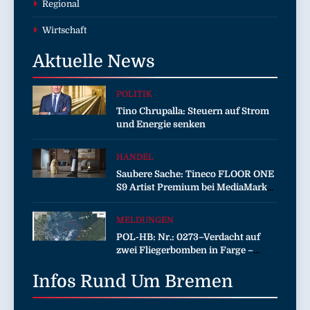
Regional
Wirtschaft
Aktuelle
News
POLITIK
Tino Chrupalla: Steuern auf Strom
und Energie senken
HANDEL
Saubere Sache: Tineco FLOOR ONE
S9 Artist Premium bei MediaMarkt
jetzt für 459 Euro sichern
MELDUNGEN
POL-HB: Nr.: 0273–Verdacht auf
zwei Fliegerbomben in Farge –
Evakuierung am Sonntag–
Infos Rund Um
Bremen