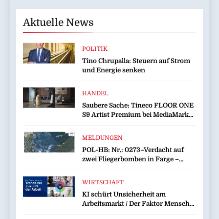
Aktuelle News
POLITIK
Tino Chrupalla: Steuern auf Strom
und Energie senken
HANDEL
Saubere Sache: Tineco FLOOR ONE
S9 Artist Premium bei MediaMarkt
jetzt für 459 Euro sichern
MELDUNGEN
POL-HB: Nr.: 0273–Verdacht auf
zwei Fliegerbomben in Farge –
Evakuierung am Sonntag–
WIRTSCHAFT
KI schürt Unsicherheit am
Arbeitsmarkt / Der Faktor Mensch /
ManpowerGroup Global Workforce