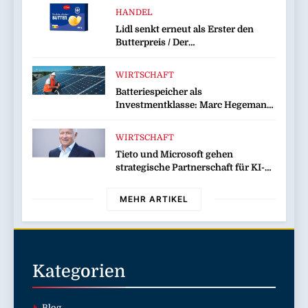
HANDEL
Lidl senkt erneut als Erster den
Butterpreis / Der
Lebensmitteleinzelhändler gibt
sinkende Rohstoffpreise
WIRTSCHAFT
konsequent an die Kunden weiter
Batteriespeicher als
Investmentklasse: Marc Hegemann
und Mark Breit von PVMarktplatz
verraten, warum smarte Anleger
WIRTSCHAFT
jetzt auf Standalone-Speicher
Tieto und Microsoft gehen
setzen
strategische Partnerschaft für KI-
Lösungen ein
MEHR ARTIKEL
Kategorien
Blog