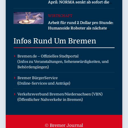
April: NORMA senkt ab sofort die
Preise auf Schokolade und Käse um
bis zu 16 Prozent / Mit
WIRTSCHAFT
LECKERROM, CREMISEE,
Arbeit für rund 2 Dollar pro Stunde:
EXCELSIOR süßer und herzhafter
Humanoide Roboter als nächste
Genuss
Billionen-Dollar-Industrie
Infos Rund Um
Bremen
Bremen.de
– Offizielles Stadtportal
(Infos zu Veranstaltungen, Sehenswürdigkeiten, und
Behördengängen)
Bremer BürgerService
(Online-Services und Anträge)
Verkehrsverbund Bremen/Niedersachsen (VBN)
(Öffentlicher Nahverkehr in Bremen)
© Bremer Journal