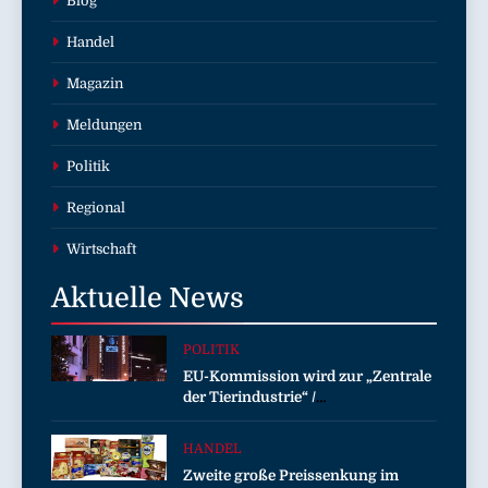
Blog
Handel
Magazin
Meldungen
Politik
Regional
Wirtschaft
Aktuelle
News
POLITIK
EU-Kommission wird zur „Zentrale
der Tierindustrie“ /
Tierschutzorganisation Animal
Equality prangert mit Projektion in
HANDEL
Brüssel die Nähe der EU-
Zweite große Preissenkung im
Kommission zur Tierindustrie an