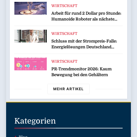
bis zu 16 Prozent / Mit
WIRTSCHAFT
LECKERROM, CREMISEE,
Arbeit für rund 2 Dollar pro Stunde:
EXCELSIOR süßer und herzhafter
Humanoide Roboter als nächste
Genuss
Billionen-Dollar-Industrie
WIRTSCHAFT
Schluss mit der Strompreis-Falle:
Energielösungen Deutschland
zeigt, wie Hausbesitzer jetzt zu
eigenen Energieversorgern werden
WIRTSCHAFT
und dabei sogar Geld verdienen
PR-Trendmonitor 2026: Kaum
Bewegung bei den Gehältern
MEHR ARTIKEL
Kategorien