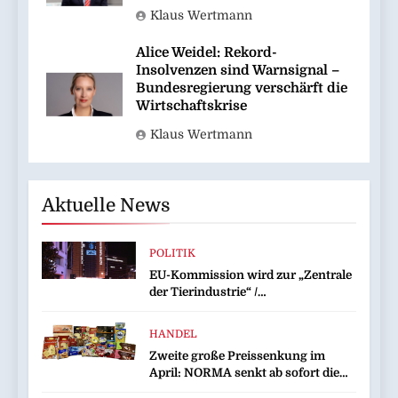
Klaus Wertmann
Alice Weidel: Rekord-
Insolvenzen sind Warnsignal –
Bundesregierung verschärft die
Wirtschaftskrise
Klaus Wertmann
Aktuelle News
POLITIK
EU-Kommission wird zur „Zentrale
der Tierindustrie“ /
Tierschutzorganisation Animal
Equality prangert mit Projektion in
HANDEL
Brüssel die Nähe der EU-
Zweite große Preissenkung im
Kommission zur Tierindustrie an
April: NORMA senkt ab sofort die
Preise auf Schokolade und Käse um