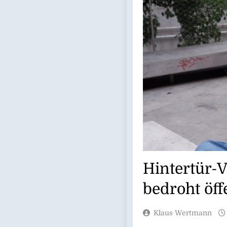
Hintertür-
bedroht öff
Klaus Wertmann