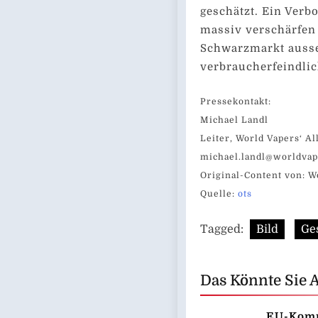
geschätzt. Ein Verb
massiv verschärfen
Schwarzmarkt ausset
verbraucherfeindli
Pressekontakt:
Michael Landl
Leiter, World Vapers‘ Al
michael.landl@worldvap
Original-Content von: W
Quelle:
ots
Tagged:
Bild
Ge
Das Könnte Sie 
EU-Komm