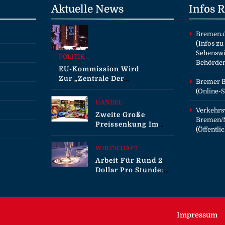
Aktuelle
News
Infos
Bremen.
(Infos zu
Sehenswü
POLITIK
Behörde
EU-Kommission Wird
Zur „Zentrale Der
Bremer B
Tierindustrie“ /
(Online-S
Tierschutzorganisation
HANDEL
Animal Equality
Verkehrs
Zweite Große
Prangert Mit
Bremen/N
Preissenkung Im
Projektion In Brüssel
(Öffentl
April: NORMA Senkt
Die Nähe Der EU-
Ab Sofort Die Preise
Kommission Zur
WIRTSCHAFT
Auf Schokolade Und
Tierindustrie An
Arbeit Für Rund 2
Käse Um Bis Zu 16
Dollar Pro Stunde:
Prozent / Mit
Humanoide Roboter
LECKERROM,
Als Nächste
CREMISEE,
Billionen-Dollar-
EXCELSIOR Süßer
Industrie
Und Herzhafter
Impressum
Genuss