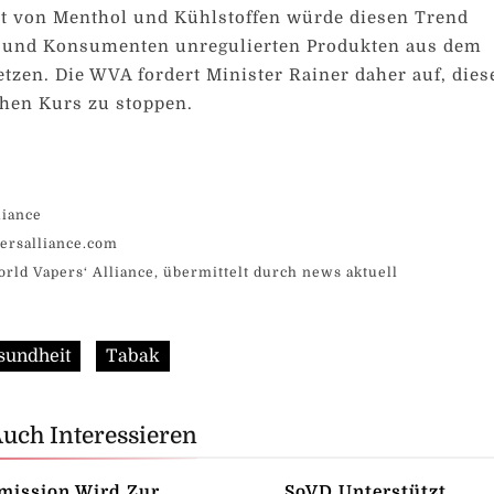
ot von Menthol und Kühlstoffen würde diesen Trend
 und Konsumenten unregulierten Produkten aus dem
zen. Die WVA fordert Minister Rainer daher auf, dies
chen Kurs zu stoppen.
liance
ersalliance.com
orld Vapers‘ Alliance, übermittelt durch news aktuell
sundheit
Tabak
Auch Interessieren
ission Wird Zur
SoVD Unterstützt