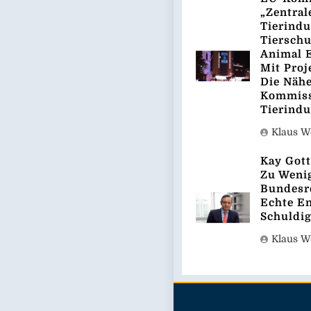
„Zentral
Tierindu
Tierschu
Animal E
Mit Proj
Die Näh
Kommiss
Tierindu
Klaus 
Kay Gott
Zu Weni
Bundesre
Echte En
Schuldi
Klaus 