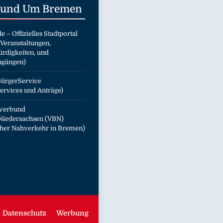
 Rund Um
Bremen
de
– Offizielles Stadtportal
 Veranstaltungen,
rdigkeiten, und
ngängen)
ürgerService
ervices und Anträge)
verbund
iedersachsen (VBN)
icher Nahverkehr in Bremen)
Datenschutz
Werbung