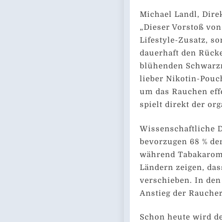
Michael Landl, Direk
„Dieser Vorstoß von
Lifestyle-Zusatz, s
dauerhaft den Rück
blühenden Schwarzm
lieber Nikotin-Pouc
um das Rauchen effe
spielt direkt der or
Wissenschaftliche 
bevorzugen 68 % de
während Tabakarome
Ländern zeigen, dass
verschieben. In den
Anstieg der Rauche
Schon heute wird de