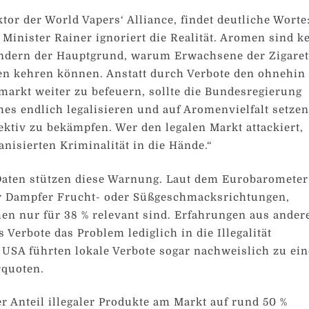
tor der World Vapers‘ Alliance, findet deutliche Worte
 Minister Rainer ignoriert die Realität. Aromen sind k
ondern der Hauptgrund, warum Erwachsene der Zigaret
en kehren können. Anstatt durch Verbote den ohnehin
arkt weiter zu befeuern, sollte die Bundesregierung
hes endlich legalisieren und auf Aromenvielfalt setzen
ktiv zu bekämpfen. Wer den legalen Markt attackiert,
ganisierten Kriminalität in die Hände.“
Daten stützen diese Warnung. Laut dem Eurobarometer
r Dampfer Frucht- oder Süßgeschmacksrichtungen,
n nur für 38 % relevant sind. Erfahrungen aus ander
 Verbote das Problem lediglich in die Illegalität
 USA führten lokale Verbote sogar nachweislich zu ei
rquoten.
r Anteil illegaler Produkte am Markt auf rund 50 %