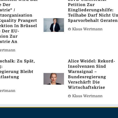
e Der
Petition Zur
strie“ /
Eingliederungshilfe:
tzorganisation
Teilhabe Darf Nicht Un
quality Prangert
Sparvorbehalt Geraten
ektion In Brüssel
Klaus Wertmann
e Der EU-
ion Zur
strie An
Wertmann
schalk: Zu Spät,
Alice Weidel: Rekord-
g:
Insolvenzen Sind
gierung Bleibt
Warnsignal –
tlastung
Bundesregierung
g
Verschärft Die
Wirtschaftskrise
Wertmann
Klaus Wertmann