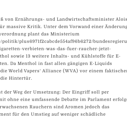
oß von Ernährungs- und Landwirtschaftsminister Aloi
für massive Kritik. Unter dem Vorwand einer Änderun
verordnung plant das Ministerium
e/politik/plus6971f2cabcde554af96b6272/bundesregier
igaretten-verbieten-was-das-fuer-raucher-jetzt-
thol sowie 13 weitere Inhalts- und Kühlstoffe für E-
ten. Da Menthol in fast allen gängigen E-Liquids
t die World Vapers‘ Alliance (WVA) vor einem faktische
die Hintertür.
st der Weg der Umsetzung: Der Eingriff soll per
it ohne eine umfassende Debatte im Parlament erfolg
erwachsenen Rauchern sind Aromen jedoch das
ment für den Umstieg auf weniger schädliche