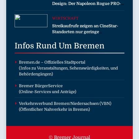
Design: Der Napoleon Rogue PRO-S
Drohnenangriffs
525 in der exklusiven Grillfürst-
Edition
WIRTSCHAFT
Streikaufrufe zeigen an CineStar-
Standorten nur geringe
Auswirkung auf den Kinobetrieb
Infos Rund Um
Bremen
Bremen.de
– Offizielles Stadtportal
(Infos zu Veranstaltungen, Sehenswürdigkeiten, und
Behördengängen)
Bremer BürgerService
(Online-Services und Anträge)
Verkehrsverbund Bremen/Niedersachsen (VBN)
(Öffentlicher Nahverkehr in Bremen)
© Bremer Journal