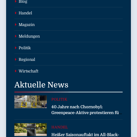
Blog
Handel
Magazin
Meldungen
Politik
Regional
Wirtschaft
Aktuelle
News
POLITIK
40 Jahre nach Chornobyl:
Greenpeace-Aktive protestieren für
Unterstützung bei Wiederaufbau
der zerstörten Schutzhülle /
HANDEL
Greenpeace-Report dokumentiert
Heißer Saisonauftakt im All-Black-
Folgen des russischen