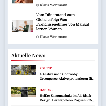
Klaus Wertmann
Vom Dönerstand zum
Globalerfolg: Was
Franchisenehmer von Mangal
lernen können
Klaus Wertmann
Aktuelle News
POLITIK
40 Jahre nach Chornobyl:
Greenpeace-Aktive protestieren für
Unterstützung bei Wiederaufbau
der zerstörten Schutzhülle /
HANDEL
Greenpeace-Report dokumentiert
Heißer Saisonauftakt im All-Black-
Folgen des russischen
Design: Der Napoleon Rogue PRO-S
Drohnenangriffs
525 in der exklusiven Grillfürst-