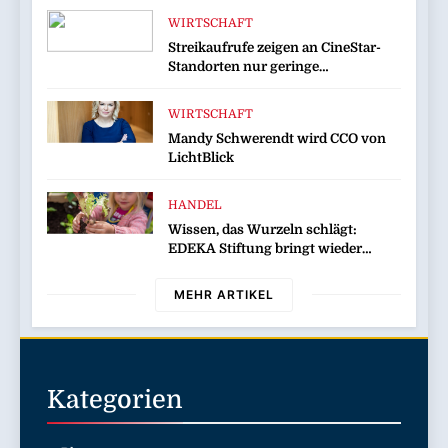
Edition
WIRTSCHAFT
Streikaufrufe zeigen an CineStar-
Standorten nur geringe
Auswirkung auf den Kinobetrieb
WIRTSCHAFT
Mandy Schwerendt wird CCO von
LichtBlick
HANDEL
Wissen, das Wurzeln schlägt:
EDEKA Stiftung bringt wieder
Gemüsebeete in Deutschlands Kitas
MEHR ARTIKEL
Kategorien