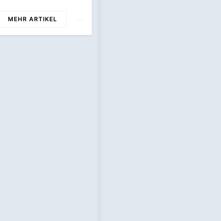
chstumskompetenz
s / Wolfgang Weber
MEHR ARTIKEL
ernimmt
lüsselrolle Für
ktposition,
rtnerschaften Und
iterentwicklung
 Stellenportals Im
biqo-Netzwerk