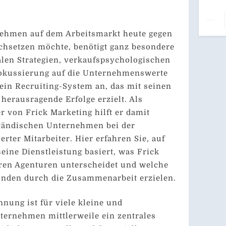
Wa
Au
Üb
nehmen auf dem Arbeitsmarkt heute gegen
Sch
Mar
chsetzen möchte, benötigt ganz besondere
Pa
alen Strategien, verkaufspsychologischen
We
okussierung auf die Unternehmenswerte
Des
Jo
 ein Recruiting-System an, das mit seinen
 herausragende Erfolge erzielt. Als
 von Frick Marketing hilft er damit
ständischen Unternehmen bei der
rter Mitarbeiter. Hier erfahren Sie, auf
ine Dienstleistung basiert, was Frick
ren Agenturen unterscheidet und welche
unden durch die Zusammenarbeit erzielen.
nnung ist für viele kleine und
ternehmen mittlerweile ein zentrales