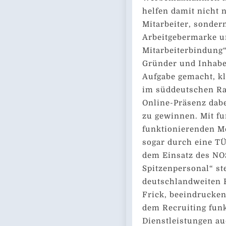
helfen damit nicht 
Mitarbeiter, sonder
Arbeitgebermarke un
Mitarbeiterbindung“,
Gründer und Inhaber
Aufgabe gemacht, k
im süddeutschen R
Online-Präsenz dabei
zu gewinnen. Mit f
funktionierenden Me
sogar durch eine TÜ
dem Einsatz des NO
Spitzenpersonal“ st
deutschlandweiten E
Frick, beeindrucke
dem Recruiting funk
Dienstleistungen a