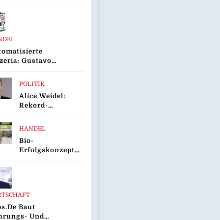
ifach
sgezeichnet
NDEL
omatisierte
zeria: Gustavo
to Bringt
ovationsprojekt
POLITIK
ustavomat“ An
Alice Weidel:
 Start
Rekord-
Insolvenzen Sind
Warnsignal –
HANDEL
Bundesregierung
Bio-
Verschärft Die
Erfolgskonzept
Wirtschaftskrise
Wächst Weiter:
Eröffnung Der
200.
NATURKIND-
RTSCHAFT
Welt Bei EDEKA
s.de Baut
hrungs- Und