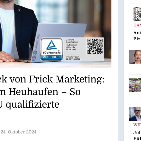
Dre
Au
HA
Aut
Piz
Gus
Inn
„G
Den
ck von Frick Marketing:
im Heuhaufen – So
qualifizierte
WI
24. Oktober 2024
Job
Fü