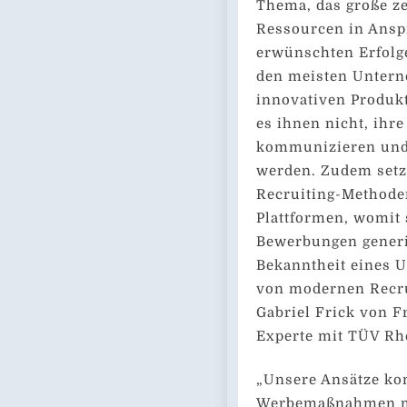
Thema, das große zei
Ressourcen in Ansp
erwünschten Erfolge
den meisten Untern
innovativen Produkt
es ihnen nicht, ihr
kommunizieren und 
werden. Zudem setz
Recruiting-Methode
Plattformen, womit s
Bewerbungen generi
Bekanntheit eines U
von modernen Recrui
Gabriel Frick von F
Experte mit TÜV Rhe
„Unsere Ansätze kom
Werbemaßnahmen mi