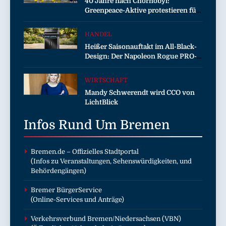
40 Jahre nach Chornobyl:
Greenpeace-Aktive protestieren für
Unterstützung bei Wiederaufbau
der zerstörten Schutzhülle /
HANDEL
Greenpeace-Report dokumentiert
Heißer Saisonauftakt im All-Black-
Folgen des russischen
Design: Der Napoleon Rogue PRO-S
Drohnenangriffs
525 in der exklusiven Grillfürst-
Edition
WIRTSCHAFT
Mandy Schwerendt wird CCO von
LichtBlick
Infos Rund Um
Bremen
Bremen.de
– Offizielles Stadtportal
(Infos zu Veranstaltungen, Sehenswürdigkeiten, und
Behördengängen)
Bremer BürgerService
(Online-Services und Anträge)
Verkehrsverbund Bremen/Niedersachsen (VBN)