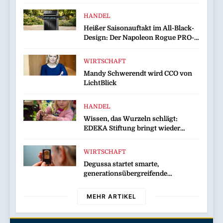
Unterstützung bei Wiederaufbau
der zerstörten Schutzhülle /
HANDEL
Greenpeace-Report dokumentiert
Heißer Saisonauftakt im All-Black-
Folgen des russischen
Design: Der Napoleon Rogue PRO-S
Drohnenangriffs
525 in der exklusiven Grillfürst-
Edition
WIRTSCHAFT
Mandy Schwerendt wird CCO von
LichtBlick
HANDEL
Wissen, das Wurzeln schlägt:
EDEKA Stiftung bringt wieder
Gemüsebeete in Deutschlands Kitas
WIRTSCHAFT
Degussa startet smarte,
generationsübergreifende
Kampagne für Edelmetalle
MEHR ARTIKEL