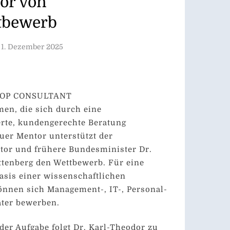
or von
tbewerb
1. Dezember 2025
 TOP CONSULTANT
en, die sich durch eine
erte, kundengerechte Beratung
uer Mentor unterstützt der
tor und frühere Bundesminister Dr.
ttenberg den Wettbewerb. Für eine
asis einer wissenschaftlichen
nnen sich Management-, IT-, Personal-
ater bewerben.
er Aufgabe folgt Dr. Karl-Theodor zu