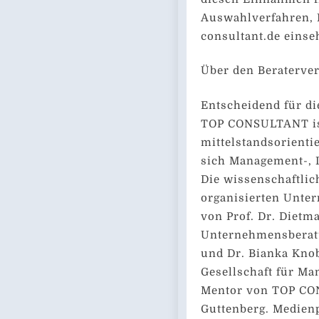
Auswahlverfahren, 
consultant.de einse
Über den Beraterv
Entscheidend für di
TOP CONSULTANT is
mittelstandsorienti
sich Management-, I
Die wissenschaftlic
organisierten Unte
von Prof. Dr. Dietma
Unternehmensberatu
und Dr. Bianka Knob
Gesellschaft für M
Mentor von TOP CON
Guttenberg. Medien