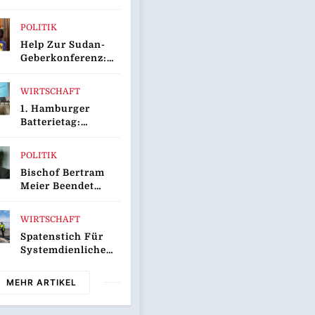
rentfernungsmessgerät
POLITIK
Help Zur Sudan-
Geberkonferenz:
„Größte
Humanitäre Krise
WIRTSCHAFT
Der Welt Weitet
1. Hamburger
Sich Aus“
Batterietag:
Wissenschaft Und
Wirtschaft Sind
POLITIK
Sich Einig / Die
Bischof Bertram
Energiewende
Meier Beendet
Braucht Speicher,
Reise Nach
Nicht Stillstand
Sarajevo
WIRTSCHAFT
Spatenstich Für
Systemdienlichen
50-Megawatt-
Batteriespeicher In
MEHR ARTIKEL
Wilhelmshaven