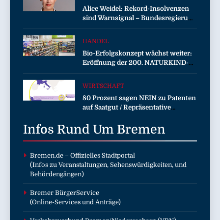
Alice Weidel: Rekord-Insolvenzen
sind Warnsignal – Bundesregierung
verschärft die Wirtschaftskrise
HANDEL
Bio-Erfolgskonzept wächst weiter:
Eröffnung der 200. NATURKIND-
Welt bei EDEKA
WIRTSCHAFT
80 Prozent sagen NEIN zu Patenten
auf Saatgut / Repräsentative
Umfrage in fünf EU-Mitgliedstaaten
Infos Rund Um
Bremen
Bremen.de
– Offizielles Stadtportal
(Infos zu Veranstaltungen, Sehenswürdigkeiten, und
Behördengängen)
Bremer BürgerService
(Online-Services und Anträge)