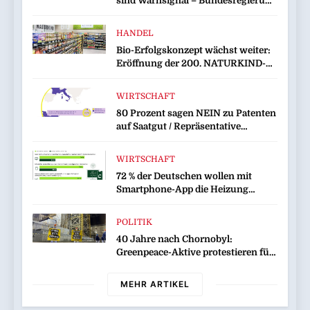
sind Warnsignal – Bundesregierung
verschärft die Wirtschaftskrise
HANDEL
Bio-Erfolgskonzept wächst weiter:
Eröffnung der 200. NATURKIND-
Welt bei EDEKA
WIRTSCHAFT
80 Prozent sagen NEIN zu Patenten
auf Saatgut / Repräsentative
Umfrage in fünf EU-Mitgliedstaaten
WIRTSCHAFT
72 % der Deutschen wollen mit
Smartphone-App die Heizung
überwachen
POLITIK
40 Jahre nach Chornobyl:
Greenpeace-Aktive protestieren für
Unterstützung bei Wiederaufbau
der zerstörten Schutzhülle /
MEHR ARTIKEL
Greenpeace-Report dokumentiert
Folgen des russischen