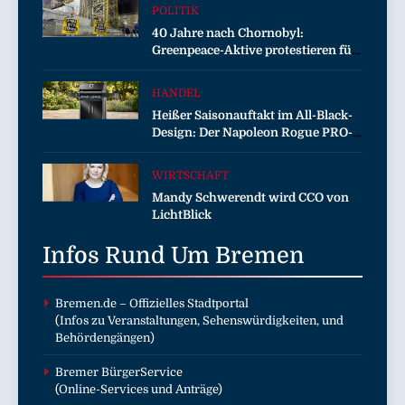
POLITIK
40 Jahre nach Chornobyl:
Greenpeace-Aktive protestieren für
Unterstützung bei Wiederaufbau
der zerstörten Schutzhülle /
HANDEL
Greenpeace-Report dokumentiert
Heißer Saisonauftakt im All-Black-
Folgen des russischen
Design: Der Napoleon Rogue PRO-S
Drohnenangriffs
525 in der exklusiven Grillfürst-
Edition
WIRTSCHAFT
Mandy Schwerendt wird CCO von
LichtBlick
Infos Rund Um
Bremen
Bremen.de
– Offizielles Stadtportal
(Infos zu Veranstaltungen, Sehenswürdigkeiten, und
Behördengängen)
Bremer BürgerService
(Online-Services und Anträge)