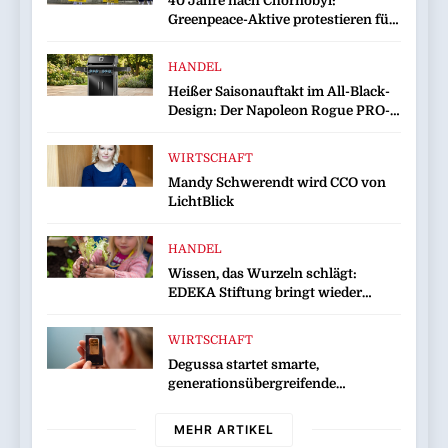
40 Jahre nach Chornobyl:
Greenpeace-Aktive protestieren für
Unterstützung bei Wiederaufbau
der zerstörten Schutzhülle /
HANDEL
Greenpeace-Report dokumentiert
Heißer Saisonauftakt im All-Black-
Folgen des russischen
Design: Der Napoleon Rogue PRO-S
Drohnenangriffs
525 in der exklusiven Grillfürst-
Edition
WIRTSCHAFT
Mandy Schwerendt wird CCO von
LichtBlick
HANDEL
Wissen, das Wurzeln schlägt:
EDEKA Stiftung bringt wieder
Gemüsebeete in Deutschlands Kitas
WIRTSCHAFT
Degussa startet smarte,
generationsübergreifende
Kampagne für Edelmetalle
MEHR ARTIKEL