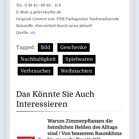
Tel.: 0 38 43 / 69 30 – 11 9
E-Mail:
g.peterek@fnr.de
Original-Content von: FNR Fachagentur Nachwachsende
Rohstoffe, übermittelt durch news aktuell
Quelle:
ots
Tagged:
Bild
Geschenke
Nachhaltigkeit
Spielwaren
Verbraucher
Weihnachten
Das Könnte Sie Auch
Interessieren
Warum Zimmerpflanzen die
heimlichen Helden des Alltags
sind / Von besserem Raumklima