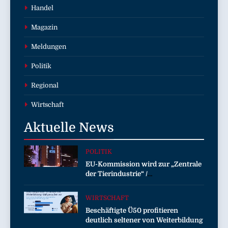
Handel
Magazin
Meldungen
Politik
Regional
Wirtschaft
Aktuelle
News
POLITIK
EU-Kommission wird zur „Zentrale
der Tierindustrie“ /
Tierschutzorganisation Animal
Equality prangert mit Projektion in
WIRTSCHAFT
Brüssel die Nähe der EU-
Beschäftigte Ü50 profitieren
Kommission zur Tierindustrie an
deutlich seltener von Weiterbildung