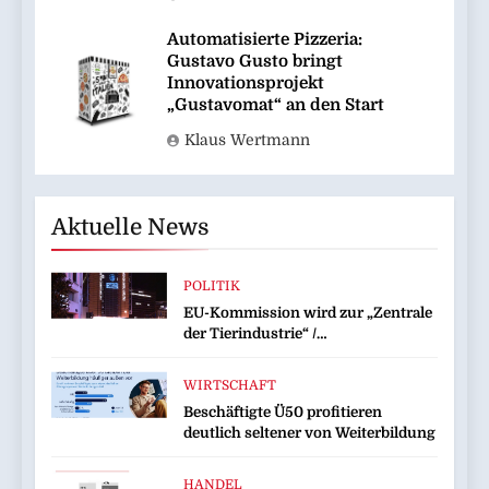
Automatisierte Pizzeria:
Gustavo Gusto bringt
Innovationsprojekt
„Gustavomat“ an den Start
Klaus Wertmann
Aktuelle News
POLITIK
EU-Kommission wird zur „Zentrale
der Tierindustrie“ /
Tierschutzorganisation Animal
Equality prangert mit Projektion in
WIRTSCHAFT
Brüssel die Nähe der EU-
Beschäftigte Ü50 profitieren
Kommission zur Tierindustrie an
deutlich seltener von Weiterbildung
HANDEL