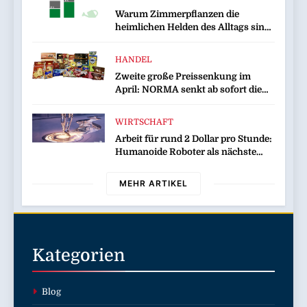
Warum Zimmerpflanzen die
heimlichen Helden des Alltags sind
/ Von besserem Raumklima bis zu
mehr Kreativität – aktuelle toom-
HANDEL
Umfrage zeigt positive Effekte von
Zweite große Preissenkung im
Zimmerpflanzen
April: NORMA senkt ab sofort die
Preise auf Schokolade und Käse um
bis zu 16 Prozent / Mit
WIRTSCHAFT
LECKERROM, CREMISEE,
Arbeit für rund 2 Dollar pro Stunde:
EXCELSIOR süßer und herzhafter
Humanoide Roboter als nächste
Genuss
Billionen-Dollar-Industrie
MEHR ARTIKEL
Kategorien
Blog