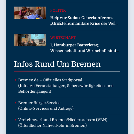
Laserentfernungsmessgerät
POLITIK
Help zur Sudan-Geberkonferenz:
„Größte humanitäre Krise der Welt
weitet sich aus“
WIRTSCHAFT
1. Hamburger Batterietag:
Wissenschaft und Wirtschaft sind
sich einig / Die Energiewende
Infos Rund Um
braucht Speicher, nicht Stillstand
Bremen
Bremen.de
– Offizielles Stadtportal
(Infos zu Veranstaltungen, Sehenswürdigkeiten, und
Behördengängen)
Bremer BürgerService
(Online-Services und Anträge)
Verkehrsverbund Bremen/Niedersachsen (VBN)
(Öffentlicher Nahverkehr in Bremen)