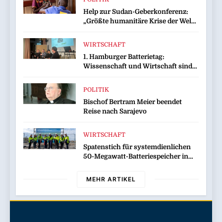
Help zur Sudan-Geberkonferenz:
„Größte humanitäre Krise der Welt
weitet sich aus“
WIRTSCHAFT
1. Hamburger Batterietag:
Wissenschaft und Wirtschaft sind
sich einig / Die Energiewende
braucht Speicher, nicht Stillstand
POLITIK
Bischof Bertram Meier beendet
Reise nach Sarajevo
WIRTSCHAFT
Spatenstich für systemdienlichen
50-Megawatt-Batteriespeicher in
Wilhelmshaven
MEHR ARTIKEL