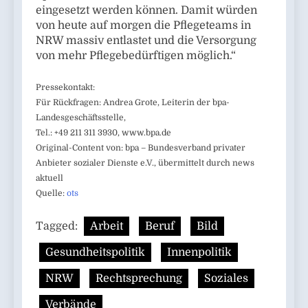
eingesetzt werden können. Damit würden
von heute auf morgen die Pflegeteams in
NRW massiv entlastet und die Versorgung
von mehr Pflegebedürftigen möglich.“
Pressekontakt:
Für Rückfragen: Andrea Grote, Leiterin der bpa-
Landesgeschäftsstelle,
Tel.: +49 211 311 3930, www.bpa.de
Original-Content von: bpa – Bundesverband privater
Anbieter sozialer Dienste e.V., übermittelt durch news
aktuell
Quelle:
ots
Tagged:
Arbeit
Beruf
Bild
Gesundheitspolitik
Innenpolitik
NRW
Rechtsprechung
Soziales
Verbände