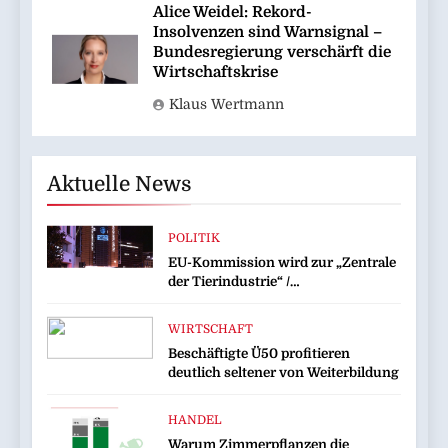
Alice Weidel: Rekord-
Insolvenzen sind Warnsignal –
Bundesregierung verschärft die
Wirtschaftskrise
Klaus Wertmann
Aktuelle News
POLITIK
EU-Kommission wird zur „Zentrale
der Tierindustrie“ /
Tierschutzorganisation Animal
Equality prangert mit Projektion in
WIRTSCHAFT
Brüssel die Nähe der EU-
Beschäftigte Ü50 profitieren
Kommission zur Tierindustrie an
deutlich seltener von Weiterbildung
HANDEL
Warum Zimmerpflanzen die