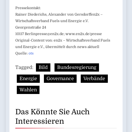
Pressekontakt:
Rainer Diederichs, Alexander von Gersdorffen2x –
Wirtschaftsverband Fuels und Energie e.V.
Georgenstraße 24
10117
Berlinpresse@en2x.de
; www.en2x.de/presse
Original-Content von: en2x – Wirtschaftsverband Fuels
und Energie e.V., übermittelt durch news aktuell
Quelle:
ots
Tagged:
Bild
Bundesregierung
Energie
Governance
Verbände
Wahlen
Das Könnte Sie Auch
Interessieren