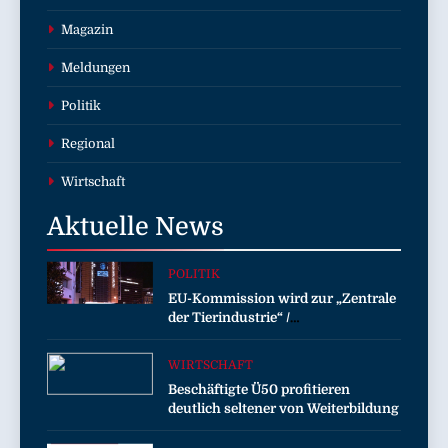
Magazin
Meldungen
Politik
Regional
Wirtschaft
Aktuelle
News
POLITIK
EU-Kommission wird zur „Zentrale
der Tierindustrie“ /
Tierschutzorganisation Animal
Equality prangert mit Projektion in
WIRTSCHAFT
Brüssel die Nähe der EU-
Beschäftigte Ü50 profitieren
Kommission zur Tierindustrie an
deutlich seltener von Weiterbildung