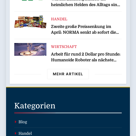
heimlichen Helden des Alltags sind
/ Von besserem Raumklima bis zu
mehr Kreativität – aktuelle toom-
HANDEL
Umfrage zeigt positive Effekte von
Zweite große Preissenkung im
Zimmerpflanzen
April: NORMA senkt ab sofort die
Preise auf Schokolade und Käse um
bis zu 16 Prozent / Mit
WIRTSCHAFT
LECKERROM, CREMISEE,
Arbeit für rund 2 Dollar pro Stunde:
EXCELSIOR süßer und herzhafter
Humanoide Roboter als nächste
Genuss
Billionen-Dollar-Industrie
MEHR ARTIKEL
Kategorien
Blog
Handel