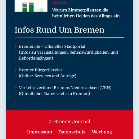
HANDEL
Warum Zimmerpflanzen die
heimlichen Helden des Alltags sind
/ Von besserem Raumklima bis zu
Infos Rund Um
mehr Kreativität – aktuelle toom-
Bremen
Umfrage zeigt positive Effekte von
Zimmerpflanzen
Bremen.de
– Offizielles Stadtportal
(Infos zu Veranstaltungen, Sehenswürdigkeiten, und
Behördengängen)
Bremer BürgerService
(Online-Services und Anträge)
Verkehrsverbund Bremen/Niedersachsen (VBN)
(Öffentlicher Nahverkehr in Bremen)
© Bremer Journal
Impressum
Datenschutz
Werbung