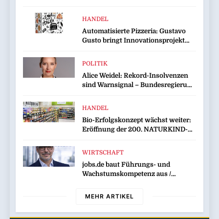
HANDEL
Automatisierte Pizzeria: Gustavo
Gusto bringt Innovationsprojekt
„Gustavomat“ an den Start
POLITIK
Alice Weidel: Rekord-Insolvenzen
sind Warnsignal – Bundesregierung
verschärft die Wirtschaftskrise
HANDEL
Bio-Erfolgskonzept wächst weiter:
Eröffnung der 200. NATURKIND-
Welt bei EDEKA
WIRTSCHAFT
jobs.de baut Führungs- und
Wachstumskompetenz aus /
Wolfgang Weber übernimmt
Schlüsselrolle für Marktposition,
MEHR ARTIKEL
Partnerschaften und
Weiterentwicklung des