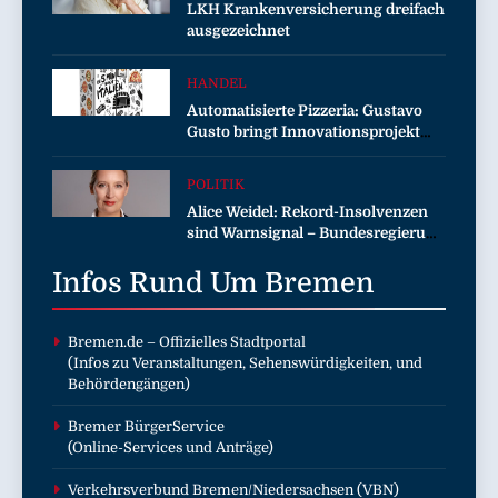
LKH Krankenversicherung dreifach
ausgezeichnet
HANDEL
Automatisierte Pizzeria: Gustavo
Gusto bringt Innovationsprojekt
„Gustavomat“ an den Start
POLITIK
Alice Weidel: Rekord-Insolvenzen
sind Warnsignal – Bundesregierung
verschärft die Wirtschaftskrise
Infos Rund Um
Bremen
Bremen.de
– Offizielles Stadtportal
(Infos zu Veranstaltungen, Sehenswürdigkeiten, und
Behördengängen)
Bremer BürgerService
(Online-Services und Anträge)
Verkehrsverbund Bremen/Niedersachsen (VBN)