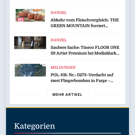
HANDEL
Abkehr vom Fleischvergleich: THE
GREEN MOUNTAIN forciert
eigenständige Kategorie im Plant-
based-Markt
HANDEL
Saubere Sache: Tineco FLOOR ONE
S9 Artist Premium bei MediaMarkt
jetzt für 459 Euro sichern
MELDUNGEN
POL-HB: Nr.: 0273–Verdacht auf
zwei Fliegerbomben in Farge –
Evakuierung am Sonntag–
MEHR ARTIKEL
Kategorien