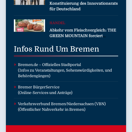
Konstituierung des Innovationsrats
für Deutschland
HANDEL
Abkehr vom Fleischvergleich: THE
GREEN MOUNTAIN forciert
eigenständige Kategorie im Plant-
Infos Rund Um
based-Markt
Bremen
Bremen.de
– Offizielles Stadtportal
(Infos zu Veranstaltungen, Sehenswürdigkeiten, und
Behördengängen)
Bremer BürgerService
(Online-Services und Anträge)
Verkehrsverbund Bremen/Niedersachsen (VBN)
(Öffentlicher Nahverkehr in Bremen)