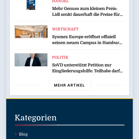
HANDEL
Mehr Genuss zum kleinen Preis:
Lidl senkt dauerhaft die Preise für
Schokolade / 26 Schokoladenartikel
jetzt bis zu 13 Prozent günstiger
WIRTSCHAFT
Sysmex Europe eröffnet offiziell
seinen neuen Campus in Hamburg
und setzt damit neue Maßstäbe für
zukunftsorientierte
POLITIK
Arbeitsumgebungen
SoVD unterstützt Petition zur
Eingliederungshilfe: Teilhabe darf
nicht unter Sparvorbehalt geraten
MEHR ARTIKEL
Kategorien
Blog