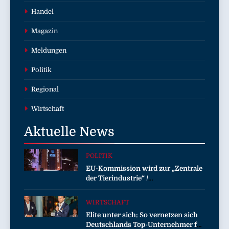
Handel
Magazin
Meldungen
Politik
Regional
Wirtschaft
Aktuelle
News
POLITIK
EU-Kommission wird zur „Zentrale
der Tierindustrie“ /
Tierschutzorganisation Animal
Equality prangert mit Projektion in
WIRTSCHAFT
Brüssel die Nähe der EU-
Elite unter sich: So vernetzen sich
Kommission zur Tierindustrie an
Deutschlands Top-Unternehmer für