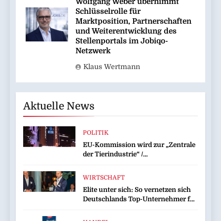
Wolfgang Weber übernimmt
Schlüsselrolle für
Marktposition, Partnerschaften
und Weiterentwicklung des
Stellenportals im Jobiqo-
Netzwerk
Klaus Wertmann
Aktuelle News
POLITIK
EU-Kommission wird zur „Zentrale
der Tierindustrie“ /
Tierschutzorganisation Animal
Equality prangert mit Projektion in
WIRTSCHAFT
Brüssel die Nähe der EU-
Elite unter sich: So vernetzen sich
Kommission zur Tierindustrie an
Deutschlands Top-Unternehmer für
die Zukunft