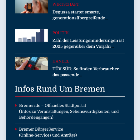
WIRTSCHAFT
Degussa startet smarte,
generationsübergreifende
Kampagne für Edelmetalle
POLITIK
Zahl der Leistungsminderungen ist
2025 gegenüber dem Vorjahr
gestiegen / BA-Presseinfo Nr. 13
HANDEL
TÜV SÜD: So finden Verbraucher
das passende
Laserentfernungsmessgerät
Infos Rund Um
Bremen
Bremen.de
– Offizielles Stadtportal
(Infos zu Veranstaltungen, Sehenswürdigkeiten, und
Behördengängen)
Bremer BürgerService
(Online-Services und Anträge)