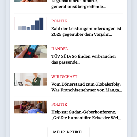
Degussa startet smarte,
generationsübergreifende
Kampagne für Edelmetalle
POLITIK
Zahl der Leistungsminderungen ist
2025 gegenüber dem Vorjahr
gestiegen / BA-Presseinfo Nr. 13
HANDEL
TÜV SÜD: So finden Verbraucher
das passende
Laserentfernungsmessgerät
WIRTSCHAFT
Vom Dönerstand zum Globalerfolg:
Was Franchisenehmer von Mangal
lernen können
POLITIK
Help zur Sudan-Geberkonferenz:
„Größte humanitäre Krise der Welt
weitet sich aus“
MEHR ARTIKEL