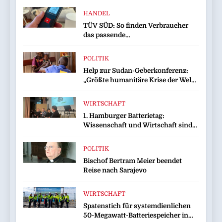
HANDEL
TÜV SÜD: So finden Verbraucher
das passende
Laserentfernungsmessgerät
POLITIK
Help zur Sudan-Geberkonferenz:
„Größte humanitäre Krise der Welt
weitet sich aus“
WIRTSCHAFT
1. Hamburger Batterietag:
Wissenschaft und Wirtschaft sind
sich einig / Die Energiewende
braucht Speicher, nicht Stillstand
POLITIK
Bischof Bertram Meier beendet
Reise nach Sarajevo
WIRTSCHAFT
Spatenstich für systemdienlichen
50-Megawatt-Batteriespeicher in