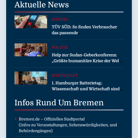
Aktuelle
News
HANDEL
TÜV SÜD: So finden Verbraucher
das passende
Laserentfernungsmessgerät
POLITIK
Help zur Sudan-Geberkonferenz:
„Größte humanitäre Krise der Welt
weitet sich aus“
WIRTSCHAFT
1. Hamburger Batterietag:
Wissenschaft und Wirtschaft sind
sich einig / Die Energiewende
Infos Rund Um
braucht Speicher, nicht Stillstand
Bremen
Bremen.de
– Offizielles Stadtportal
(Infos zu Veranstaltungen, Sehenswürdigkeiten, und
Behördengängen)