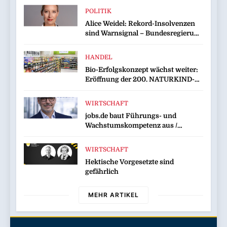
POLITIK
Alice Weidel: Rekord-Insolvenzen
sind Warnsignal – Bundesregierung
verschärft die Wirtschaftskrise
HANDEL
Bio-Erfolgskonzept wächst weiter:
Eröffnung der 200. NATURKIND-
Welt bei EDEKA
WIRTSCHAFT
jobs.de baut Führungs- und
Wachstumskompetenz aus /
Wolfgang Weber übernimmt
Schlüsselrolle für Marktposition,
WIRTSCHAFT
Partnerschaften und
Hektische Vorgesetzte sind
Weiterentwicklung des
gefährlich
Stellenportals im Jobiqo-Netzwerk
MEHR ARTIKEL