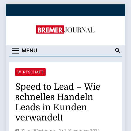
Skip
to
content
Bremer Journal
MENU
WIRTSCHAFT
Speed to Lead – Wie
schnelles Handeln
Leads in Kunden
verwandelt
Klaus Wertmann
1. November 2024