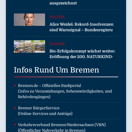
ausgezeichnet
POLITIK
Alice Weidel: Rekord-Insolvenzen
sind Warnsignal – Bundesregierung
verschärft die Wirtschaftskrise
HANDEL
Bio-Erfolgskonzept wächst weiter:
Eröffnung der 200. NATURKIND-
Welt bei EDEKA
Infos Rund Um
Bremen
Bremen.de
– Offizielles Stadtportal
(Infos zu Veranstaltungen, Sehenswürdigkeiten, und
Behördengängen)
Bremer BürgerService
(Online-Services und Anträge)
Verkehrsverbund Bremen/Niedersachsen (VBN)
(Öffentlicher Nahverkehr in Bremen)