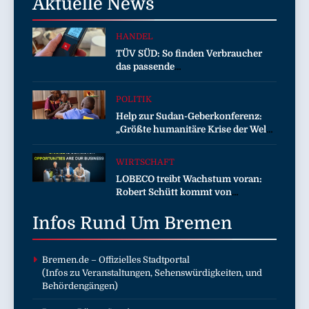
Aktuelle
News
HANDEL
TÜV SÜD: So finden Verbraucher
das passende
Laserentfernungsmessgerät
POLITIK
Help zur Sudan-Geberkonferenz:
„Größte humanitäre Krise der Welt
weitet sich aus“
WIRTSCHAFT
LOBECO treibt Wachstum voran:
Robert Schütt kommt von
Serviceplan und wird Director
Infos Rund Um
Business Development
Bremen
Bremen.de
– Offizielles Stadtportal
(Infos zu Veranstaltungen, Sehenswürdigkeiten, und
Behördengängen)