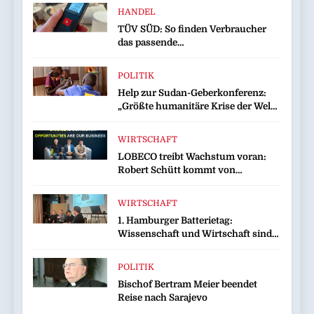
HANDEL
TÜV SÜD: So finden Verbraucher
das passende
Laserentfernungsmessgerät
POLITIK
Help zur Sudan-Geberkonferenz:
„Größte humanitäre Krise der Welt
weitet sich aus“
WIRTSCHAFT
LOBECO treibt Wachstum voran:
Robert Schütt kommt von
Serviceplan und wird Director
Business Development
WIRTSCHAFT
1. Hamburger Batterietag:
Wissenschaft und Wirtschaft sind
sich einig / Die Energiewende
braucht Speicher, nicht Stillstand
POLITIK
Bischof Bertram Meier beendet
Reise nach Sarajevo