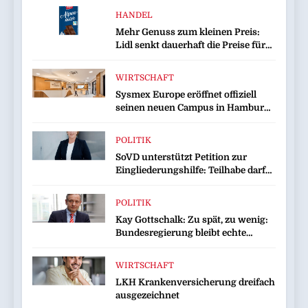
HANDEL
Mehr Genuss zum kleinen Preis:
Lidl senkt dauerhaft die Preise für
Schokolade / 26 Schokoladenartikel
jetzt bis zu 13 Prozent günstiger
WIRTSCHAFT
Sysmex Europe eröffnet offiziell
seinen neuen Campus in Hamburg
und setzt damit neue Maßstäbe für
zukunftsorientierte
POLITIK
Arbeitsumgebungen
SoVD unterstützt Petition zur
Eingliederungshilfe: Teilhabe darf
nicht unter Sparvorbehalt geraten
POLITIK
Kay Gottschalk: Zu spät, zu wenig:
Bundesregierung bleibt echte
Entlastung schuldig
WIRTSCHAFT
LKH Krankenversicherung dreifach
ausgezeichnet