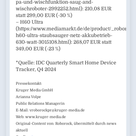
pa-und-wischfunktion-saug-and-
wischroboter-2992252.html): 210,08 EUR
statt 299,00 EUR (-30 %)
– H60 Ultra
(https://www.mediamarkt.de/de/product/_roborock
h60-ultra-staubsauger-netz-akkubetrieb-
630-watt-3015108.html): 268,07 EUR statt
349,00 EUR (-23 %)
*Quelle: IDC Quarterly Smart Home Device
Tracker, Q4 2024
Pressekontakt:
Kruger Media GmbH
Arianna Volpe
Public Relations Managerin
E-Mail:
vroborockpr@kruger-media.de
Web: www.kruger-media.de
Original-Content von: Roborock, übermittelt durch news
aktuell