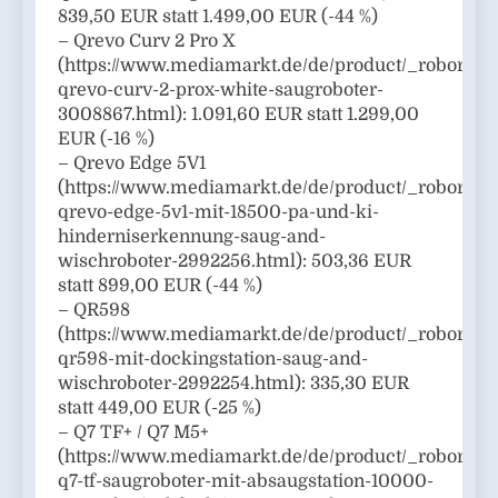
839,50 EUR statt 1.499,00 EUR (-44 %)
– Qrevo Curv 2 Pro X
(https://www.mediamarkt.de/de/product/_roborock
qrevo-curv-2-prox-white-saugroboter-
3008867.html): 1.091,60 EUR statt 1.299,00
EUR (-16 %)
– Qrevo Edge 5V1
(https://www.mediamarkt.de/de/product/_roborock
qrevo-edge-5v1-mit-18500-pa-und-ki-
hinderniserkennung-saug-and-
wischroboter-2992256.html): 503,36 EUR
statt 899,00 EUR (-44 %)
– QR598
(https://www.mediamarkt.de/de/product/_roborock
qr598-mit-dockingstation-saug-and-
wischroboter-2992254.html): 335,30 EUR
statt 449,00 EUR (-25 %)
– Q7 TF+ / Q7 M5+
(https://www.mediamarkt.de/de/product/_roborock
q7-tf-saugroboter-mit-absaugstation-10000-