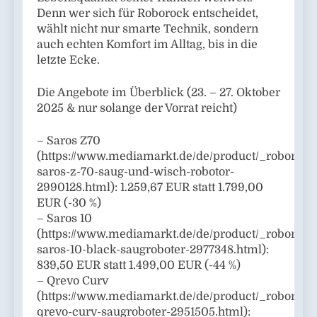
Denn wer sich für Roborock entscheidet,
wählt nicht nur smarte Technik, sondern
auch echten Komfort im Alltag, bis in die
letzte Ecke.
Die Angebote im Überblick (23. – 27. Oktober
2025 & nur solange der Vorrat reicht)
– Saros Z70
(https://www.mediamarkt.de/de/product/_roborock
saros-z-70-saug-und-wisch-robotor-
2990128.html): 1.259,67 EUR statt 1.799,00
EUR (-30 %)
– Saros 10
(https://www.mediamarkt.de/de/product/_roborock
saros-10-black-saugroboter-2977348.html):
839,50 EUR statt 1.499,00 EUR (-44 %)
– Qrevo Curv
(https://www.mediamarkt.de/de/product/_roborock
qrevo-curv-saugroboter-2951505.html):