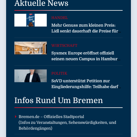
Aktuelle
News
HANDEL
Mehr Genuss zum kleinen Preis:
Lidl senkt dauerhaft die Preise für
Schokolade / 26 Schokoladenartikel
jetzt bis zu 13 Prozent günstiger
WIRTSCHAFT
Sysmex Europe eröffnet offiziell
seinen neuen Campus in Hamburg
und setzt damit neue Maßstäbe für
zukunftsorientierte
POLITIK
Arbeitsumgebungen
SoVD unterstützt Petition zur
Eingliederungshilfe: Teilhabe darf
nicht unter Sparvorbehalt geraten
Infos Rund Um
Bremen
Bremen.de
– Offizielles Stadtportal
(Infos zu Veranstaltungen, Sehenswürdigkeiten, und
Behördengängen)