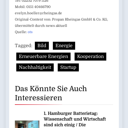
Tel: 02232 7079 1126
Mobil: 0151 40466790
evelyn.hoeller@rheingas.de
Original-Content von: Propan Rheingas GmbH & Co. KG,
übermittelt durch news aktuell
Quelle:
ots
Tagged:
Bild
Energie
Erneuerbare Energien
Kooperation
Nachhaltigkeit
Startup
Das Könnte Sie Auch
Interessieren
1. Hamburger Batterietag:
Wissenschaft und Wirtschaft
sind sich einig / Die