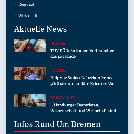
Regional
Wirtschaft
Aktuelle
News
HANDEL
TÜV SÜD: So finden Verbraucher
das passende
Laserentfernungsmessgerät
POLITIK
Help zur Sudan-Geberkonferenz:
„Größte humanitäre Krise der Welt
weitet sich aus“
WIRTSCHAFT
1. Hamburger Batterietag:
Wissenschaft und Wirtschaft sind
sich einig / Die Energiewende
Infos Rund Um
braucht Speicher, nicht Stillstand
Bremen