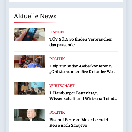
Aktuelle News
HANDEL
TÜV SÜD: So finden Verbraucher
das passende
Laserentfernungsmessgerät
POLITIK
Help zur Sudan-Geberkonferenz:
„Größte humanitäre Krise der Welt
weitet sich aus“
WIRTSCHAFT
1. Hamburger Batterietag:
Wissenschaft und Wirtschaft sind
sich einig / Die Energiewende
braucht Speicher, nicht Stillstand
POLITIK
Bischof Bertram Meier beendet
Reise nach Sarajevo