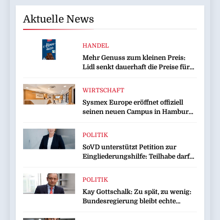
Aktuelle News
HANDEL
Mehr Genuss zum kleinen Preis:
Lidl senkt dauerhaft die Preise für
Schokolade / 26 Schokoladenartikel
jetzt bis zu 13 Prozent günstiger
WIRTSCHAFT
Sysmex Europe eröffnet offiziell
seinen neuen Campus in Hamburg
und setzt damit neue Maßstäbe für
zukunftsorientierte
POLITIK
Arbeitsumgebungen
SoVD unterstützt Petition zur
Eingliederungshilfe: Teilhabe darf
nicht unter Sparvorbehalt geraten
POLITIK
Kay Gottschalk: Zu spät, zu wenig:
Bundesregierung bleibt echte
Entlastung schuldig