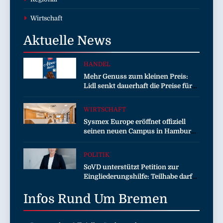
Wirtschaft
Aktuelle
News
HANDEL
Mehr Genuss zum kleinen Preis:
Lidl senkt dauerhaft die Preise für
Schokolade / 26 Schokoladenartikel
jetzt bis zu 13 Prozent günstiger
WIRTSCHAFT
Sysmex Europe eröffnet offiziell
seinen neuen Campus in Hamburg
und setzt damit neue Maßstäbe für
zukunftsorientierte
POLITIK
Arbeitsumgebungen
SoVD unterstützt Petition zur
Eingliederungshilfe: Teilhabe darf
nicht unter Sparvorbehalt geraten
Infos Rund Um
Bremen