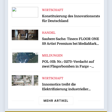
WIRTSCHAFT
Konstituierung des Innovationsrats
für Deutschland
HANDEL
Saubere Sache: Tineco FLOOR ONE
S9 Artist Premium bei MediaMarkt
jetzt für 459 Euro sichern
MELDUNGEN
POL-HB: Nr.: 0273–Verdacht auf
zwei Fliegerbomben in Farge –
Evakuierung am Sonntag–
WIRTSCHAFT
Innomotics treibt die
Elektrifizierung industrieller
Wärmeprozesse mit Lösungen für
industrielle Wärmepumpen voran
MEHR ARTIKEL