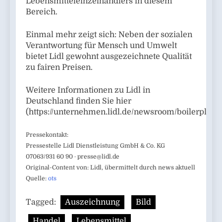
Lebensmitteleinzelhändlers in diesem
Bereich.
Einmal mehr zeigt sich: Neben der sozialen
Verantwortung für Mensch und Umwelt
bietet Lidl gewohnt ausgezeichnete Qualität
zu fairen Preisen.
Weitere Informationen zu Lidl in
Deutschland finden Sie hier
(https://unternehmen.lidl.de/newsroom/boilerplate)
Pressekontakt:
Pressestelle Lidl Dienstleistung GmbH & Co. KG
07063/931 60 90 ·
presse@lidl.de
Original-Content von: Lidl, übermittelt durch news aktuell
Quelle:
ots
Tagged:
Auszeichnung
Bild
Handel
Lebensmittel