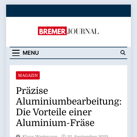
Skip
to
content
Bremer Journal
MENU
MAGAZIN
Präzise
Aluminiumbearbeitung:
Die Vorteile einer
Aluminium-Fräse
Klaus Wertmann
25. September 2023