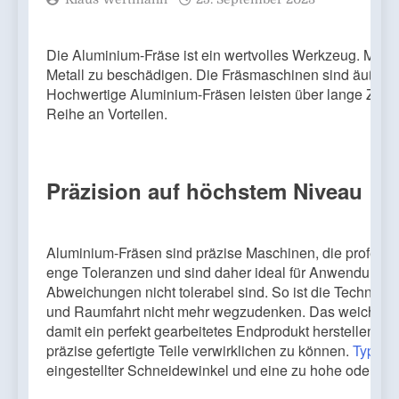
Die Aluminium-Fräse ist ein wertvolles Werkzeug. Mit d
Metall zu beschädigen. Die Fräsmaschinen sind äußerst 
Hochwertige Aluminium-Fräsen leisten über lange Zeit g
Reihe an Vorteilen.
Präzision auf höchstem Niveau
Aluminium-Fräsen sind präzise Maschinen, die professi
enge Toleranzen und sind daher ideal für Anwendungen
Abweichungen nicht tolerabel sind. So ist die Technik 
und Raumfahrt nicht mehr wegzudenken. Das weiche Meta
damit ein perfekt gearbeitetes Endprodukt herstellen. A
präzise gefertigte Teile verwirklichen zu können.
Typisc
eingestellter Schneidewinkel und eine zu hohe oder zu 