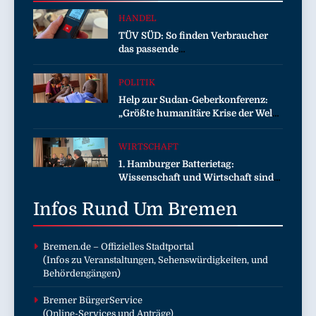
HANDEL
TÜV SÜD: So finden Verbraucher
das passende
Laserentfernungsmessgerät
POLITIK
Help zur Sudan-Geberkonferenz:
„Größte humanitäre Krise der Welt
weitet sich aus“
WIRTSCHAFT
1. Hamburger Batterietag:
Wissenschaft und Wirtschaft sind
sich einig / Die Energiewende
Infos Rund Um
braucht Speicher, nicht Stillstand
Bremen
Bremen.de
– Offizielles Stadtportal
(Infos zu Veranstaltungen, Sehenswürdigkeiten, und
Behördengängen)
Bremer BürgerService
(Online-Services und Anträge)