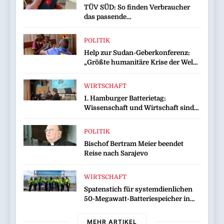
TÜV SÜD: So finden Verbraucher
das passende
Laserentfernungsmessgerät
POLITIK
Help zur Sudan-Geberkonferenz:
„Größte humanitäre Krise der Welt
weitet sich aus“
WIRTSCHAFT
1. Hamburger Batterietag:
Wissenschaft und Wirtschaft sind
sich einig / Die Energiewende
braucht Speicher, nicht Stillstand
POLITIK
Bischof Bertram Meier beendet
Reise nach Sarajevo
WIRTSCHAFT
Spatenstich für systemdienlichen
50-Megawatt-Batteriespeicher in
Wilhelmshaven
MEHR ARTIKEL