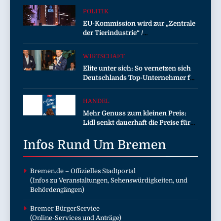
POLITIK
EU-Kommission wird zur „Zentrale
der Tierindustrie“ /
Tierschutzorganisation Animal
Equality prangert mit Projektion in
WIRTSCHAFT
Brüssel die Nähe der EU-
Elite unter sich: So vernetzen sich
Kommission zur Tierindustrie an
Deutschlands Top-Unternehmer für
die Zukunft
HANDEL
Mehr Genuss zum kleinen Preis:
Lidl senkt dauerhaft die Preise für
Schokolade / 26 Schokoladenartikel
Infos Rund Um
jetzt bis zu 13 Prozent günstiger
Bremen
Bremen.de
– Offizielles Stadtportal
(Infos zu Veranstaltungen, Sehenswürdigkeiten, und
Behördengängen)
Bremer BürgerService
(Online-Services und Anträge)