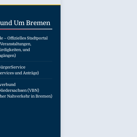
 Rund Um
Bremen
de
– Offizielles Stadtportal
 Veranstaltungen,
rdigkeiten, und
ngängen)
ürgerService
ervices und Anträge)
verbund
iedersachsen (VBN)
icher Nahverkehr in Bremen)