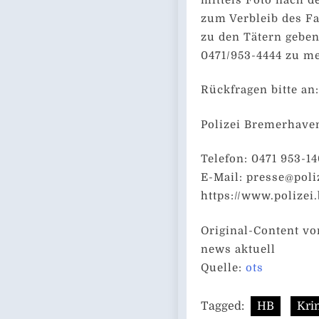
zum Verbleib des F
zu den Tätern gebe
0471/953-4444 zu m
Rückfragen bitte an:
Polizei Bremerhave
Telefon: 0471 953-1
E-Mail:
presse@poli
https://www.polizei
Original-Content vo
news aktuell
Quelle:
ots
Tagged:
HB
Krim