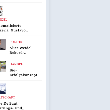
ifach
sgezeichnet
NDEL
omatisierte
zeria: Gustavo
to Bringt
ovationsprojekt
POLITIK
ustavomat“ An
Alice Weidel:
 Start
Rekord-
Insolvenzen Sind
Warnsignal –
HANDEL
Bundesregierung
Bio-
Verschärft Die
Erfolgskonzept
Wirtschaftskrise
Wächst Weiter:
Eröffnung Der
200.
NATURKIND-
RTSCHAFT
Welt Bei EDEKA
s.de Baut
hrungs- Und