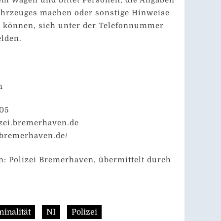
ahrzeuges machen oder sonstige Hinweise
n können, sich unter der Telefonnummer
elden.
n
405
zei.bremerhaven.de
.bremerhaven.de/
n: Polizei Bremerhaven, übermittelt durch
inalität
NI
Polizei