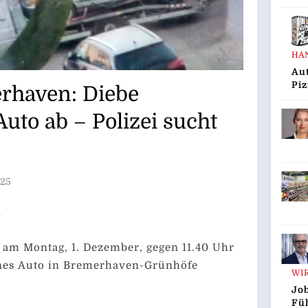
Dre
Au
HA
Aut
Piz
rhaven: Diebe
Gus
Inn
uto ab – Polizei sucht
„G
Den
025
–
 am Montag, 1. Dezember, gegen 11.40 Uhr
enes Auto in Bremerhaven-Grünhöfe
WI
Job
Fü