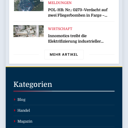
MELDUNGEN
POL-HB: Nr.: 0273–Verdacht auf
zwei Fliegerbomben in Farge –
Evakuierung am Sonntag–
WIRTSCHAFT
Innomotics treibt die
Elektrifizierung industrieller
Wärmeprozesse mit Lösungen für
industrielle Wärmepumpen voran
MEHR ARTIKEL
Kategorien
Blog
Handel
Magazin