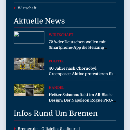
Wirtschaft
Aktuelle
News
WIRTSCHAFT
72 % der Deutschen wollen mit
Smartphone-App die Heizung
überwachen
POLITIK
40 Jahre nach Chornobyl:
Greenpeace-Aktive protestieren für
Unterstützung bei Wiederaufbau
der zerstörten Schutzhülle /
HANDEL
Greenpeace-Report dokumentiert
Heißer Saisonauftakt im All-Black-
Folgen des russischen
Design: Der Napoleon Rogue PRO-S
Drohnenangriffs
525 in der exklusiven Grillfürst-
Infos Rund Um
Edition
Bremen
Bremen.de
– Offizielles Stadtportal