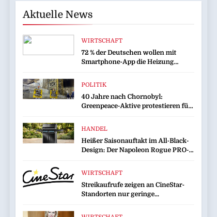
Aktuelle News
WIRTSCHAFT
72 % der Deutschen wollen mit
Smartphone-App die Heizung
überwachen
POLITIK
40 Jahre nach Chornobyl:
Greenpeace-Aktive protestieren für
Unterstützung bei Wiederaufbau
der zerstörten Schutzhülle /
HANDEL
Greenpeace-Report dokumentiert
Heißer Saisonauftakt im All-Black-
Folgen des russischen
Design: Der Napoleon Rogue PRO-S
Drohnenangriffs
525 in der exklusiven Grillfürst-
Edition
WIRTSCHAFT
Streikaufrufe zeigen an CineStar-
Standorten nur geringe
Auswirkung auf den Kinobetrieb