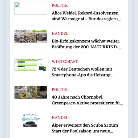
POLITIK
Alice Weidel: Rekord-Insolvenzen
sind Warnsignal – Bundesregierung
verschärft die Wirtschaftskrise
HANDEL
Bio-Erfolgskonzept wächst weiter:
Eröffnung der 200. NATURKIND-
Welt bei EDEKA
WIRTSCHAFT
72 % der Deutschen wollen mit
Smartphone-App die Heizung
überwachen
POLITIK
40 Jahre nach Chornobyl:
Greenpeace-Aktive protestieren für
Unterstützung bei Wiederaufbau
der zerstörten Schutzhülle /
HANDEL
Greenpeace-Report dokumentiert
Aiper erweitert den Scuba S1 zum
Folgen des russischen
Start der Poolsaison um neue
Drohnenangriffs
Funktionen / Das bewährte Modell