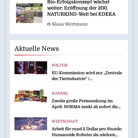
Bio-Erfolgskonzept wächst
weiter: Eröffnung der 200.
NATURKIND-Welt bei EDEKA
Klaus Wertmann
Aktuelle News
POLITIK
EU-Kommission wird zur „Zentrale
der Tierindustrie“ /
Tierschutzorganisation Animal
Equality prangert mit Projektion in
HANDEL
Brüssel die Nähe der EU-
Zweite große Preissenkung im
Kommission zur Tierindustrie an
April: NORMA senkt ab sofort die
Preise auf Schokolade und Käse um
bis zu 16 Prozent / Mit
WIRTSCHAFT
LECKERROM, CREMISEE,
Arbeit für rund 2 Dollar pro Stunde:
EXCELSIOR süßer und herzhafter
Humanoide Roboter als nächste
Genuss