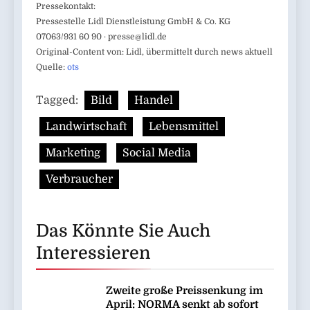
Pressekontakt:
Pressestelle Lidl Dienstleistung GmbH & Co. KG
07063/931 60 90 ·
presse@lidl.de
Original-Content von: Lidl, übermittelt durch news aktuell
Quelle:
ots
Tagged:
Bild
Handel
Landwirtschaft
Lebensmittel
Marketing
Social Media
Verbraucher
Das Könnte Sie Auch
Interessieren
Zweite große Preissenkung im
April: NORMA senkt ab sofort