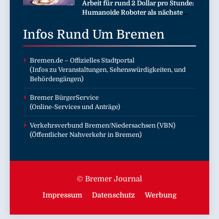
Arbeit für rund 2 Dollar pro Stunde:
EXCELSIOR süßer und herzhafter
Humanoide Roboter als nächste
Genuss
Billionen-Dollar-Industrie
Infos Rund Um
Bremen
Bremen.de
– Offizielles Stadtportal
(Infos zu Veranstaltungen, Sehenswürdigkeiten, und
Behördengängen)
Bremer BürgerService
(Online-Services und Anträge)
Verkehrsverbund Bremen/Niedersachsen (VBN)
(Öffentlicher Nahverkehr in Bremen)
© Bremer Journal
Impressum
Datenschutz
Werbung