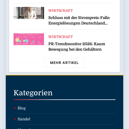
Billionen-Dollar-Industrie
WIRTSCHAFT
Schluss mit der Strompreis-Falle:
Energielösungen Deutschland
zeigt, wie Hausbesitzer jetzt zu
eigenen Energieversorgern werden
WIRTSCHAFT
und dabei sogar Geld verdienen
PR-Trendmonitor 2026: Kaum
Bewegung bei den Gehältern
MEHR ARTIKEL
Kategorien
Blog
Handel