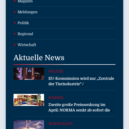
Magazin
Meldungen
Politik
Regional
Wirtschaft
Aktuelle
News
POLITIK
EU-Kommission wird zur „Zentrale
der Tierindustrie“ /
Tierschutzorganisation Animal
Equality prangert mit Projektion in
HANDEL
Brüssel die Nähe der EU-
Zweite große Preissenkung im
Kommission zur Tierindustrie an
April: NORMA senkt ab sofort die
Preise auf Schokolade und Käse um
bis zu 16 Prozent / Mit
WIRTSCHAFT
LECKERROM, CREMISEE,