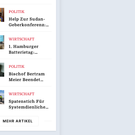
rentfernungsmessgerät
POLITIK
Help Zur Sudan-
Geberkonferenz:
„Größte
Humanitäre Krise
WIRTSCHAFT
Der Welt Weitet
1. Hamburger
Sich Aus“
Batterietag:
Wissenschaft Und
Wirtschaft Sind
POLITIK
Sich Einig / Die
Bischof Bertram
Energiewende
Meier Beendet
Braucht Speicher,
Reise Nach
Nicht Stillstand
Sarajevo
WIRTSCHAFT
Spatenstich Für
Systemdienlichen
50-Megawatt-
Batteriespeicher In
MEHR ARTIKEL
Wilhelmshaven