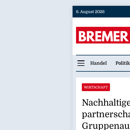
Skip
6. August 2026
to
content
Bremer
Handel
Politik
WIRTSCHAFT
Nachhaltig
partnerscha
Gruppenau