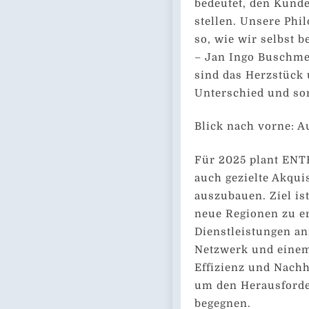
bedeutet, den Kunde
stellen. Unsere Ph
so, wie wir selbst 
– Jan Ingo Buschme
sind das Herzstück 
Unterschied und sor
Blick nach vorne: 
Für 2025 plant ENT
auch gezielte Akqui
auszubauen. Ziel is
neue Regionen zu er
Dienstleistungen a
Netzwerk und einem 
Effizienz und Nachha
um den Herausforde
begegnen.