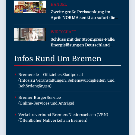
Equality prangert mit Projektion in
HANDEL
Brüssel die Nähe der EU-
Zweite große Preissenkung im
Kommission zur Tierindustrie an
April: NORMA senkt ab sofort die
Preise auf Schokolade und Käse um
bis zu 16 Prozent / Mit
WIRTSCHAFT
LECKERROM, CREMISEE,
Schluss mit der Strompreis-Falle:
EXCELSIOR süßer und herzhafter
Energielösungen Deutschland
Genuss
zeigt, wie Hausbesitzer jetzt zu
Infos Rund Um
eigenen Energieversorgern werden
Bremen
und dabei sogar Geld verdienen
Bremen.de
– Offizielles Stadtportal
(Infos zu Veranstaltungen, Sehenswürdigkeiten, und
Behördengängen)
Bremer BürgerService
(Online-Services und Anträge)
Verkehrsverbund Bremen/Niedersachsen (VBN)
(Öffentlicher Nahverkehr in Bremen)