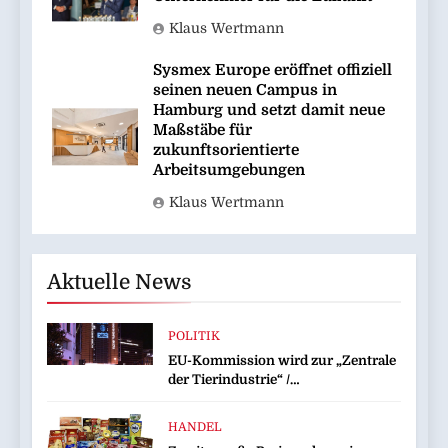
Klaus Wertmann
Sysmex Europe eröffnet offiziell
seinen neuen Campus in
Hamburg und setzt damit neue
Maßstäbe für
zukunftsorientierte
Arbeitsumgebungen
Klaus Wertmann
Aktuelle News
POLITIK
EU-Kommission wird zur „Zentrale
der Tierindustrie“ /
Tierschutzorganisation Animal
Equality prangert mit Projektion in
HANDEL
Brüssel die Nähe der EU-