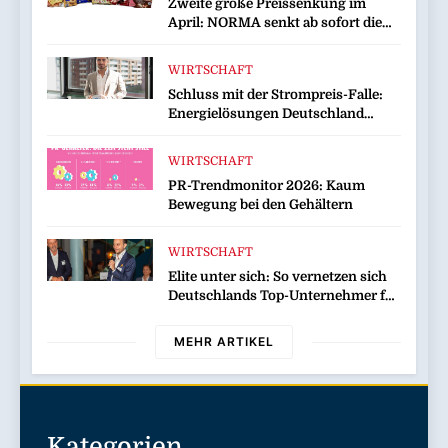
Zweite große Preissenkung im
Kommission zur Tierindustrie an
April: NORMA senkt ab sofort die
Preise auf Schokolade und Käse um
bis zu 16 Prozent / Mit
WIRTSCHAFT
LECKERROM, CREMISEE,
Schluss mit der Strompreis-Falle:
EXCELSIOR süßer und herzhafter
Energielösungen Deutschland
Genuss
zeigt, wie Hausbesitzer jetzt zu
eigenen Energieversorgern werden
WIRTSCHAFT
und dabei sogar Geld verdienen
PR-Trendmonitor 2026: Kaum
Bewegung bei den Gehältern
WIRTSCHAFT
Elite unter sich: So vernetzen sich
Deutschlands Top-Unternehmer für
die Zukunft
MEHR ARTIKEL
Kategorien