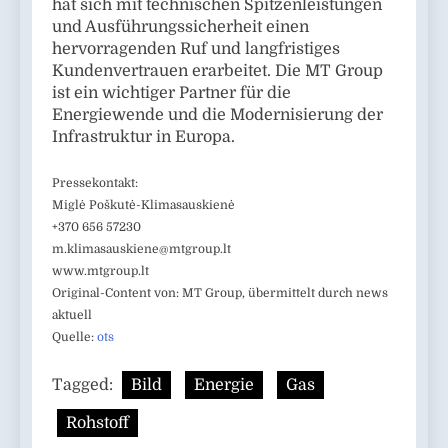
hat sich mit technischen Spitzenleistungen
und Ausführungssicherheit einen
hervorragenden Ruf und langfristiges
Kundenvertrauen erarbeitet. Die MT Group
ist ein wichtiger Partner für die
Energiewende und die Modernisierung der
Infrastruktur in Europa.
Pressekontakt:
Miglė Poškutė-Klimasauskienė
+370 656 57230
m.klimasauskiene@mtgroup.lt
www.mtgroup.lt
Original-Content von: MT Group, übermittelt durch news
aktuell
Quelle:
ots
Tagged:
Bild
Energie
Gas
Rohstoff