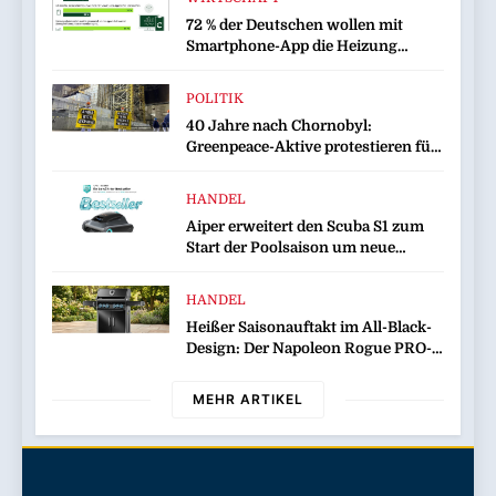
72 % der Deutschen wollen mit
Smartphone-App die Heizung
überwachen
POLITIK
40 Jahre nach Chornobyl:
Greenpeace-Aktive protestieren für
Unterstützung bei Wiederaufbau
der zerstörten Schutzhülle /
HANDEL
Greenpeace-Report dokumentiert
Aiper erweitert den Scuba S1 zum
Folgen des russischen
Start der Poolsaison um neue
Drohnenangriffs
Funktionen / Das bewährte Modell
wird noch effizienter und
HANDEL
komfortabler in der Nutzung
Heißer Saisonauftakt im All-Black-
Design: Der Napoleon Rogue PRO-S
525 in der exklusiven Grillfürst-
Edition
MEHR ARTIKEL