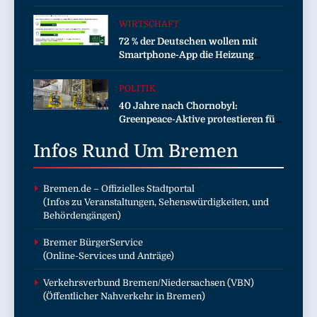
Welt bei EDEKA
WIRTSCHAFT
72 % der Deutschen wollen mit
Smartphone-App die Heizung
überwachen
POLITIK
40 Jahre nach Chornobyl:
Greenpeace-Aktive protestieren für
Unterstützung bei Wiederaufbau
Infos Rund Um
der zerstörten Schutzhülle /
Bremen
Greenpeace-Report dokumentiert
Folgen des russischen
Drohnenangriffs
Bremen.de
– Offizielles Stadtportal
(Infos zu Veranstaltungen, Sehenswürdigkeiten, und
Behördengängen)
Bremer BürgerService
(Online-Services und Anträge)
Verkehrsverbund Bremen/Niedersachsen (VBN)
(Öffentlicher Nahverkehr in Bremen)