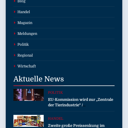
Blog
Handel
Magazin
Meldungen
Politik
Regional
Wirtschaft
Aktuelle
News
POLITIK
EU-Kommission wird zur „Zentrale
der Tierindustrie“ /
Tierschutzorganisation Animal
Equality prangert mit Projektion in
HANDEL
Brüssel die Nähe der EU-
Zweite große Preissenkung im
Kommission zur Tierindustrie an