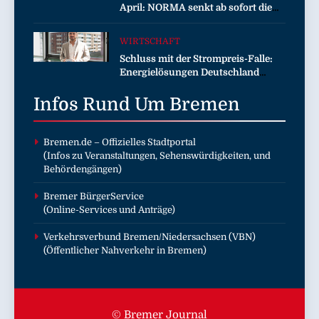
April: NORMA senkt ab sofort die
Preise auf Schokolade und Käse um
bis zu 16 Prozent / Mit
WIRTSCHAFT
LECKERROM, CREMISEE,
Schluss mit der Strompreis-Falle:
EXCELSIOR süßer und herzhafter
Energielösungen Deutschland
Genuss
zeigt, wie Hausbesitzer jetzt zu
Infos Rund Um
eigenen Energieversorgern werden
Bremen
und dabei sogar Geld verdienen
Bremen.de
– Offizielles Stadtportal
(Infos zu Veranstaltungen, Sehenswürdigkeiten, und
Behördengängen)
Bremer BürgerService
(Online-Services und Anträge)
Verkehrsverbund Bremen/Niedersachsen (VBN)
(Öffentlicher Nahverkehr in Bremen)
© Bremer Journal