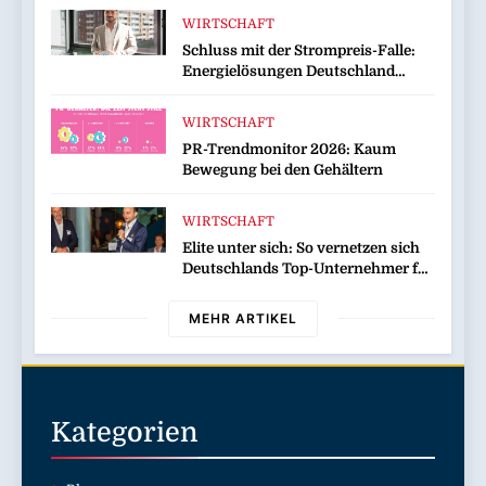
bis zu 16 Prozent / Mit
WIRTSCHAFT
LECKERROM, CREMISEE,
Schluss mit der Strompreis-Falle:
EXCELSIOR süßer und herzhafter
Energielösungen Deutschland
Genuss
zeigt, wie Hausbesitzer jetzt zu
eigenen Energieversorgern werden
WIRTSCHAFT
und dabei sogar Geld verdienen
PR-Trendmonitor 2026: Kaum
Bewegung bei den Gehältern
WIRTSCHAFT
Elite unter sich: So vernetzen sich
Deutschlands Top-Unternehmer für
die Zukunft
MEHR ARTIKEL
Kategorien