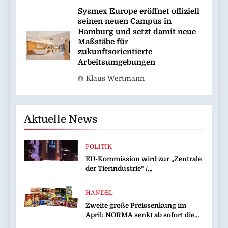
Sysmex Europe eröffnet offiziell
seinen neuen Campus in
Hamburg und setzt damit neue
Maßstäbe für
zukunftsorientierte
Arbeitsumgebungen
Klaus Wertmann
Aktuelle News
POLITIK
EU-Kommission wird zur „Zentrale
der Tierindustrie“ /
Tierschutzorganisation Animal
Equality prangert mit Projektion in
HANDEL
Brüssel die Nähe der EU-
Zweite große Preissenkung im
Kommission zur Tierindustrie an
April: NORMA senkt ab sofort die
Preise auf Schokolade und Käse um