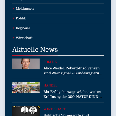
Meldungen
Politik
Regional
Wirtschaft
Aktuelle
News
POLITIK
Alice Weidel: Rekord-Insolvenzen
sind Warnsignal – Bundesregierung
verschärft die Wirtschaftskrise
HANDEL
Bio-Erfolgskonzept wächst weiter:
Eröffnung der 200. NATURKIND-
Welt bei EDEKA
WIRTSCHAFT
Hektische Vorgesetzte sind