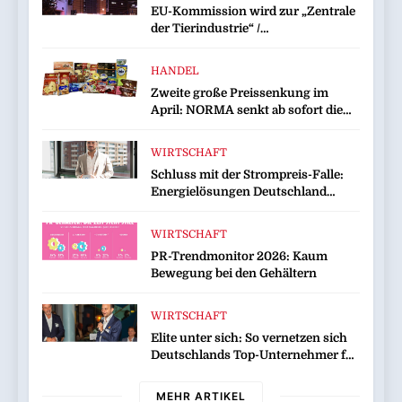
EU-Kommission wird zur „Zentrale
der Tierindustrie“ /
Tierschutzorganisation Animal
Equality prangert mit Projektion in
HANDEL
Brüssel die Nähe der EU-
Zweite große Preissenkung im
Kommission zur Tierindustrie an
April: NORMA senkt ab sofort die
Preise auf Schokolade und Käse um
bis zu 16 Prozent / Mit
WIRTSCHAFT
LECKERROM, CREMISEE,
Schluss mit der Strompreis-Falle:
EXCELSIOR süßer und herzhafter
Energielösungen Deutschland
Genuss
zeigt, wie Hausbesitzer jetzt zu
eigenen Energieversorgern werden
WIRTSCHAFT
und dabei sogar Geld verdienen
PR-Trendmonitor 2026: Kaum
Bewegung bei den Gehältern
WIRTSCHAFT
Elite unter sich: So vernetzen sich
Deutschlands Top-Unternehmer für
die Zukunft
MEHR ARTIKEL