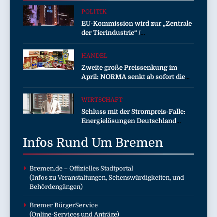
POLITIK
EU-Kommission wird zur „Zentrale
der Tierindustrie“ /
Tierschutzorganisation Animal
Equality prangert mit Projektion in
HANDEL
Brüssel die Nähe der EU-
Zweite große Preissenkung im
Kommission zur Tierindustrie an
April: NORMA senkt ab sofort die
Preise auf Schokolade und Käse um
bis zu 16 Prozent / Mit
WIRTSCHAFT
LECKERROM, CREMISEE,
Schluss mit der Strompreis-Falle:
EXCELSIOR süßer und herzhafter
Energielösungen Deutschland
Genuss
zeigt, wie Hausbesitzer jetzt zu
Infos Rund Um
eigenen Energieversorgern werden
Bremen
und dabei sogar Geld verdienen
Bremen.de
– Offizielles Stadtportal
(Infos zu Veranstaltungen, Sehenswürdigkeiten, und
Behördengängen)
Bremer BürgerService
(Online-Services und Anträge)