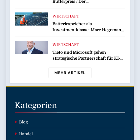
Butterpreis / Der
Lebensmitteleinzelhändler gibt
sinkende Rohstoffpreise
WIRTSCHAFT
konsequent an die Kunden weiter
Batteriespeicher als
Investmentklasse: Marc Hegemann
und Mark Breit von PVMarktplatz
verraten, warum smarte Anleger
WIRTSCHAFT
jetzt auf Standalone-Speicher
Tieto und Microsoft gehen
setzen
strategische Partnerschaft für KI-
Lösungen ein
MEHR ARTIKEL
Kategorien
Blog
Handel