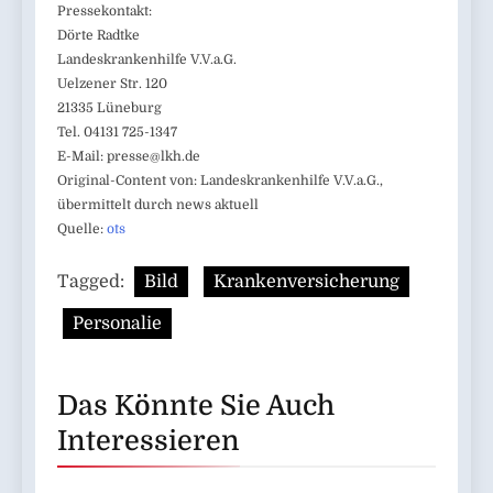
Pressekontakt:
Dörte Radtke
Landeskrankenhilfe V.V.a.G.
Uelzener Str. 120
21335 Lüneburg
Tel. 04131 725-1347
E-Mail:
presse@lkh.de
Original-Content von: Landeskrankenhilfe V.V.a.G.,
übermittelt durch news aktuell
Quelle:
ots
Tagged:
Bild
Krankenversicherung
Personalie
Das Könnte Sie Auch
Interessieren