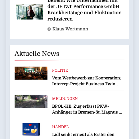
Benefit: Wie Unternehmen mit
der JETZT Performance GmbH
Krankheitstage und Fluktuation
reduzieren
Klaus Wertmann
Aktuelle News
POLITIK
Vom Wettbewerb zur Kooperation:
Interreg-Projekt Business Twin
sorgt für wirtschaftliche
Zusammenarbeit
MELDUNGEN
BPOL-HB: Zug erfasst PKW-
Anhänger in Bremen-St. Magnus –
Bundespolizei sucht Zeugen!
HANDEL
Lidl senkt erneut als Erster den