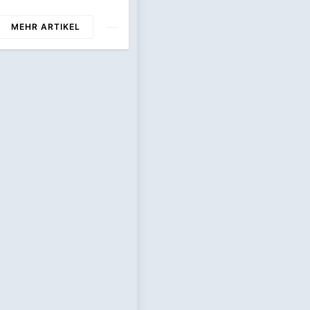
inen Neuen
mpus In
MEHR ARTIKEL
mburg Und Setzt
mit Neue
ßstäbe Für
unftsorientierte
beitsumgebungen