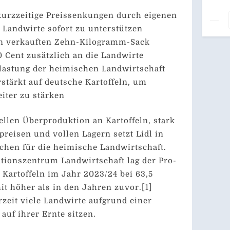
Se
n kurzzeitige Preissenkungen durch eigenen
Ca
Ha
Landwirte sofort zu unterstützen
Da
den verkauften Zehn-Kilogramm-Sack
Ma
Zuk
0 Cent zusätzlich an die Landwirte
Ar
ntlastung der heimischen Landwirtschaft
rstärkt auf deutsche Kartoffeln, um
eiter zu stärken
ellen Überproduktion an Kartoffeln, stark
reisen und vollen Lagern setzt Lidl in
chen für die heimische Landwirtschaft.
tionszentrum Landwirtschaft lag der Pro-
Kartoffeln im Jahr 2023/24 bei 63,5
 höher als in den Jahren zuvor.[1]
zeit viele Landwirte aufgrund einer
uf ihrer Ernte sitzen.