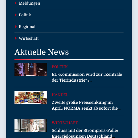
Meldungen
Politik
Regional
Wirtschaft
Aktuelle
News
POLITIK
EU-Kommission wird zur „Zentrale
der Tierindustrie“ /
Tierschutzorganisation Animal
Equality prangert mit Projektion in
HANDEL
Brüssel die Nähe der EU-
Zweite große Preissenkung im
Kommission zur Tierindustrie an
April: NORMA senkt ab sofort die
Preise auf Schokolade und Käse um
bis zu 16 Prozent / Mit
WIRTSCHAFT
LECKERROM, CREMISEE,
Schluss mit der Strompreis-Falle:
EXCELSIOR süßer und herzhafter
Energielösungen Deutschland
Genuss