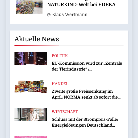
NATURKIND-Welt bei EDEKA
Klaus Wertmann
Aktuelle News
POLITIK
EU-Kommission wird zur „Zentrale
der Tierindustrie“ /
Tierschutzorganisation Animal
Equality prangert mit Projektion in
HANDEL
Brüssel die Nähe der EU-
Zweite große Preissenkung im
Kommission zur Tierindustrie an
April: NORMA senkt ab sofort die
Preise auf Schokolade und Käse um
bis zu 16 Prozent / Mit
WIRTSCHAFT
LECKERROM, CREMISEE,
Schluss mit der Strompreis-Falle:
EXCELSIOR süßer und herzhafter
Energielösungen Deutschland
Genuss
zeigt, wie Hausbesitzer jetzt zu
eigenen Energieversorgern werden