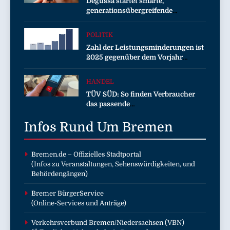
Degussa startet smarte,
generationsübergreifende
Kampagne für Edelmetalle
POLITIK
Zahl der Leistungsminderungen ist
2025 gegenüber dem Vorjahr
gestiegen / BA-Presseinfo Nr. 13
HANDEL
TÜV SÜD: So finden Verbraucher
das passende
Laserentfernungsmessgerät
Infos Rund Um
Bremen
Bremen.de
– Offizielles Stadtportal
(Infos zu Veranstaltungen, Sehenswürdigkeiten, und
Behördengängen)
Bremer BürgerService
(Online-Services und Anträge)
Verkehrsverbund Bremen/Niedersachsen (VBN)