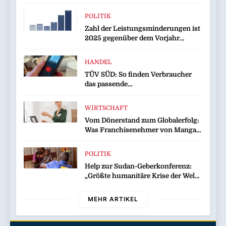
Kampagne für Edelmetalle
POLITIK
Zahl der Leistungsminderungen ist
2025 gegenüber dem Vorjahr
gestiegen / BA-Presseinfo Nr. 13
HANDEL
TÜV SÜD: So finden Verbraucher
das passende
Laserentfernungsmessgerät
WIRTSCHAFT
Vom Dönerstand zum Globalerfolg:
Was Franchisenehmer von Mangal
lernen können
POLITIK
Help zur Sudan-Geberkonferenz:
„Größte humanitäre Krise der Welt
weitet sich aus“
MEHR ARTIKEL