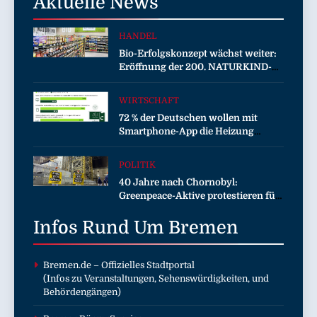
Aktuelle
News
HANDEL
Bio-Erfolgskonzept wächst weiter:
Eröffnung der 200. NATURKIND-
Welt bei EDEKA
WIRTSCHAFT
72 % der Deutschen wollen mit
Smartphone-App die Heizung
überwachen
POLITIK
40 Jahre nach Chornobyl:
Greenpeace-Aktive protestieren für
Unterstützung bei Wiederaufbau
Infos Rund Um
der zerstörten Schutzhülle /
Bremen
Greenpeace-Report dokumentiert
Folgen des russischen
Drohnenangriffs
Bremen.de
– Offizielles Stadtportal
(Infos zu Veranstaltungen, Sehenswürdigkeiten, und
Behördengängen)