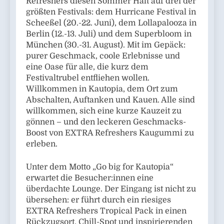
Refreshers diesen Sommer Halt auf drei der
größten Festivals: dem Hurricane Festival in
Scheeßel (20.-22. Juni), dem Lollapalooza in
Berlin (12.-13. Juli) und dem Superbloom in
München (30.-31. August). Mit im Gepäck:
purer Geschmack, coole Erlebnisse und
eine Oase für alle, die kurz dem
Festivaltrubel entfliehen wollen.
Willkommen in Kautopia, dem Ort zum
Abschalten, Auftanken und Kauen. Alle sind
willkommen, sich eine kurze Kauzeit zu
gönnen – und den leckeren Geschmacks-
Boost von EXTRA Refreshers Kaugummi zu
erleben.
Unter dem Motto „Go big for Kautopia“
erwartet die Besucher:innen eine
überdachte Lounge. Der Eingang ist nicht zu
übersehen: er führt durch ein riesiges
EXTRA Refreshers Tropical Pack in einen
Rückzugsort, Chill-Spot und inspirierenden