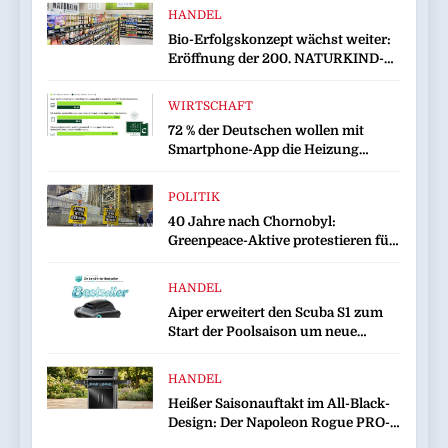
HANDEL
Bio-Erfolgskonzept wächst weiter:
Eröffnung der 200. NATURKIND-
Welt bei EDEKA
WIRTSCHAFT
72 % der Deutschen wollen mit
Smartphone-App die Heizung
überwachen
POLITIK
40 Jahre nach Chornobyl:
Greenpeace-Aktive protestieren für
Unterstützung bei Wiederaufbau
der zerstörten Schutzhülle /
HANDEL
Greenpeace-Report dokumentiert
Aiper erweitert den Scuba S1 zum
Folgen des russischen
Start der Poolsaison um neue
Drohnenangriffs
Funktionen / Das bewährte Modell
wird noch effizienter und
HANDEL
komfortabler in der Nutzung
Heißer Saisonauftakt im All-Black-
Design: Der Napoleon Rogue PRO-S
525 in der exklusiven Grillfürst-