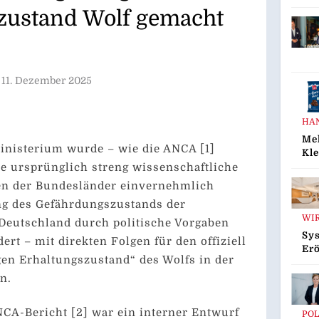
Tie
zustand Wolf gemacht
Tie
Ani
Pra
Pro
Die
11. Dezember 2025
Ko
Tie
HA
Me
isterium wurde – wie die ANCA [1]
Kle
ie ursprünglich streng wissenschaftliche
Sen
Die
en der Bundesländer einvernehmlich
Sch
g des Gefährdungszustands der
Sch
WI
Jet
Deutschland durch politische Vorgaben
Pro
Sy
rt – mit direkten Folgen für den offiziell
Erö
en Erhaltungszustand“ des Wolfs in der
Se
Ca
n.
Ha
Da
NCA-Bericht [2] war ein interner Entwurf
POL
Ma