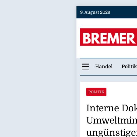
Skip
9. August 2026
to
content
Bremer
Handel
Politik
POLITIK
Interne Do
Umweltmini
ungünstige