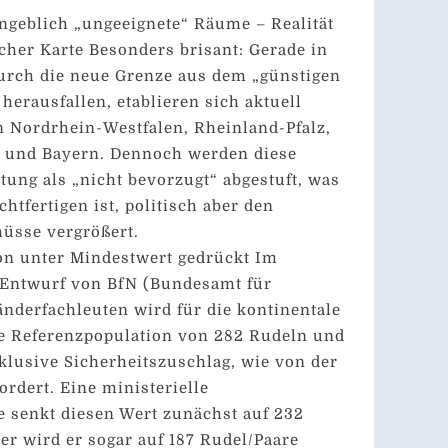
angeblich „ungeeignete“ Räume – Realität
scher Karte Besonders brisant: Gerade in
durch die neue Grenze aus dem „günstigen
herausfallen, etablieren sich aktuell
n Nordrhein-Westfalen, Rheinland-Pfalz,
 und Bayern. Dennoch werden diese
ung als „nicht bevorzugt“ abgestuft, was
htfertigen ist, politisch aber den
üsse vergrößert.
on unter Mindestwert gedrückt Im
 Entwurf von BfN (Bundesamt für
nderfachleuten wird für die kontinentale
ge Referenzpopulation von 282 Rudeln und
klusive Sicherheitszuschlag, wie von der
dert. Eine ministerielle
 senkt diesen Wert zunächst auf 232
ter wird er sogar auf 187 Rudel/Paare