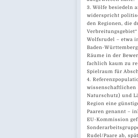
3. Wölfe besiedeln 
widerspricht politi
den Regionen, die 
Verbreitungsgebiet“ 
Wolfsrudel – etwa i
Baden-Württemberg
Räume in der Bewert
fachlich kaum zu rec
Spielraum für Absch
4. Referenzpopulati
wissenschaftlichen
Naturschutz) und Lä
Region eine günsti
Paaren genannt – in
EU-Kommission gefor
Sonderarbeitsgruppe
Rudel/Paare ab, spä