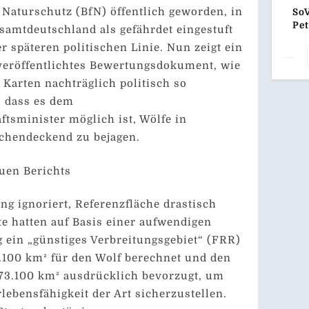
Zuk
Naturschutz (BfN) öffentlich geworden, in
So
Ar
Pet
samtdeutschland als gefährdet eingestuft
Ein
r späteren politischen Linie. Nun zeigt ein
Tei
Unt
veröffentlichtes Bewertungsdokument, wie
Ge
 Karten nachträglich politisch so
, dass es dem
tsminister möglich ist, Wölfe in
ächendeckend zu bejagen.
uen Berichts
ng ignoriert, Referenzfläche drastisch
te hatten auf Basis einer aufwendigen
 ein „günstiges Verbreitungsgebiet“ (FRR)
.100 km² für den Wolf berechnet und den
73.100 km² ausdrücklich bevorzugt, um
rlebensfähigkeit der Art sicherzustellen.