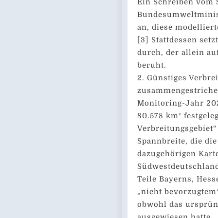
Ein Schreiben vom 
Bundesumweltminist
an, diese modellier
[3] Stattdessen setz
durch, der allein au
beruht.
2. Günstiges Verbrei
zusammengestrichen
Monitoring-Jahr 202
80.578 km² festgele
Verbreitungsgebiet“ 
Spannbreite, die di
dazugehörigen Kart
Südwestdeutschland
Teile Bayerns, Hess
„nicht bevorzugtem“
obwohl das ursprün
ausgewiesen hatte.