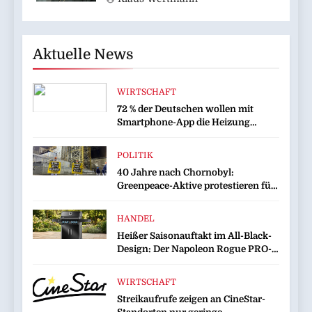
Aktuelle News
WIRTSCHAFT
72 % der Deutschen wollen mit
Smartphone-App die Heizung
überwachen
POLITIK
40 Jahre nach Chornobyl:
Greenpeace-Aktive protestieren für
Unterstützung bei Wiederaufbau
der zerstörten Schutzhülle /
HANDEL
Greenpeace-Report dokumentiert
Heißer Saisonauftakt im All-Black-
Folgen des russischen
Design: Der Napoleon Rogue PRO-S
Drohnenangriffs
525 in der exklusiven Grillfürst-
Edition
WIRTSCHAFT
Streikaufrufe zeigen an CineStar-