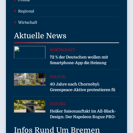
Regional
Wirtschaft
Aktuelle
News
WIRTSCHAFT
72 % der Deutschen wollen mit
Smartphone-App die Heizung
überwachen
POLITIK
40 Jahre nach Chornobyl:
Greenpeace-Aktive protestieren für
Unterstützung bei Wiederaufbau
der zerstörten Schutzhülle /
HANDEL
Greenpeace-Report dokumentiert
Heißer Saisonauftakt im All-Black-
Folgen des russischen
Design: Der Napoleon Rogue PRO-S
Drohnenangriffs
525 in der exklusiven Grillfürst-
Infos Rund Um
Edition
Bremen