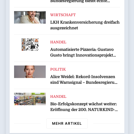
Bundesregierung bleibt echte
Entlastung schuldig
WIRTSCHAFT
LKH Krankenversicherung dreifach
ausgezeichnet
HANDEL
Automatisierte Pizzeria: Gustavo
Gusto bringt Innovationsprojekt
„Gustavomat“ an den Start
POLITIK
Alice Weidel: Rekord-Insolvenzen
sind Warnsignal – Bundesregierung
verschärft die Wirtschaftskrise
HANDEL
Bio-Erfolgskonzept wächst weiter:
Eröffnung der 200. NATURKIND-
Welt bei EDEKA
MEHR ARTIKEL