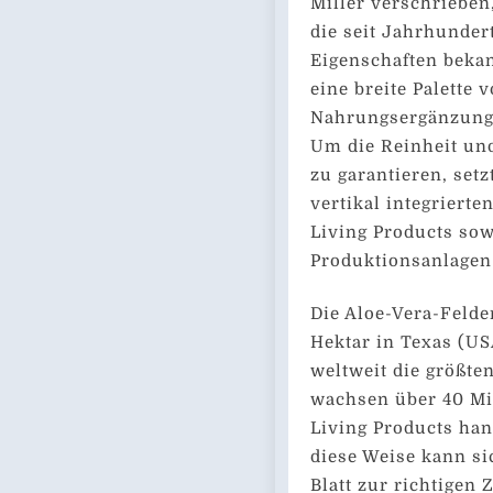
Miller verschrieben
die seit Jahrhunder
Eigenschaften bekann
eine breite Palette
Nahrungsergänzungs
Um die Reinheit und
zu garantieren, set
vertikal integrierte
Living Products sow
Produktionsanlagen 
Die Aloe-Vera-Felde
Hektar in Texas (U
weltweit die größte
wachsen über 40 Mil
Living Products han
diese Weise kann si
Blatt zur richtigen 