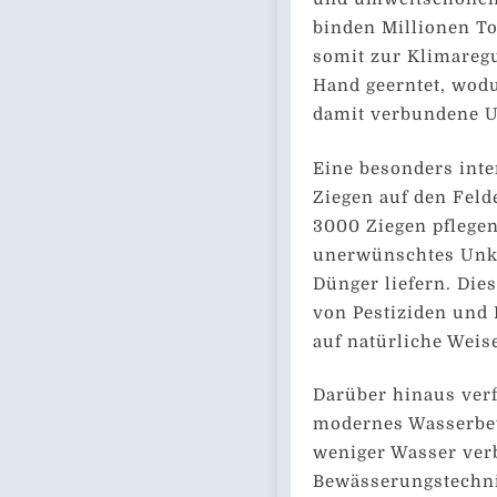
binden Millionen T
somit zur Klimaregu
Hand geerntet, wod
damit verbundene 
Eine besonders inter
Ziegen auf den Fel
3000 Ziegen pflegen
unerwünschtes Unkra
Dünger liefern. Die
von Pestiziden und
auf natürliche Weis
Darüber hinaus verf
modernes Wasserbew
weniger Wasser ver
Bewässerungstechni