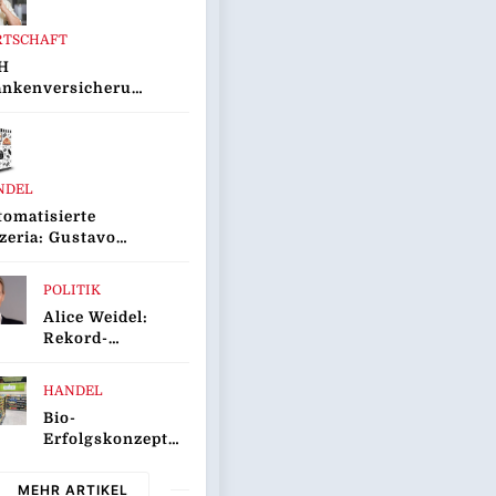
Bleibt Echte
Entlastung
RTSCHAFT
Schuldig
H
ankenversicherung
ifach
sgezeichnet
NDEL
omatisierte
zeria: Gustavo
to Bringt
ovationsprojekt
POLITIK
ustavomat“ An
Alice Weidel:
 Start
Rekord-
Insolvenzen Sind
Warnsignal –
HANDEL
Bundesregierung
Bio-
Verschärft Die
Erfolgskonzept
Wirtschaftskrise
Wächst Weiter:
Eröffnung Der
MEHR ARTIKEL