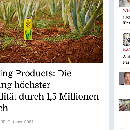
WI
LK
Kr
Dre
Au
HA
Aut
Piz
Gus
ing Products: Die
Inn
„G
ung höchster
Den
ität durch 1,5 Millionen
ich
29. Oktober 2024