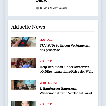
Bilbao
Klaus Wertmann
Aktuelle News
HANDEL
TÜV SÜD: So finden Verbraucher
das passende
Laserentfernungsmessgerät
POLITIK
Help zur Sudan-Geberkonferenz:
„Größte humanitäre Krise der Welt
weitet sich aus“
WIRTSCHAFT
1. Hamburger Batterietag:
Wissenschaft und Wirtschaft sind
sich einig / Die Energiewende
braucht Speicher, nicht Stillstand
POLITIK