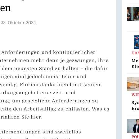
Tie
en
Tie
Ani
Pra
22. Oktober 2024
Pro
Die
Ko
Tie
r Anforderungen und kontinuierlicher
HA
ternehmen mehr denn je gezwungen, ihre
Me
Kle
f dem neuesten Stand zu halten – die dafür
Sen
ngen sind jedoch meist teuer und
Die
wendig. Florian Janko bietet mit seinem
Sch
Sch
hulungsangebot eine zeit- und
WI
Jet
ung, um gesetzliche Anforderungen zu
Pro
Sy
eitig den Arbeitsalltag zu entlasten. Was es
Erö
Se
erfahren Sie hier.
Ca
Ha
iterschulungen sind zweifellos
Da
POL
Ma