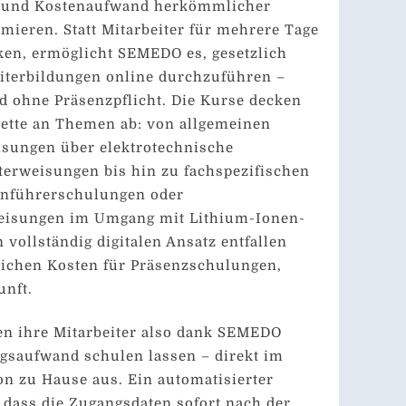
t- und Kostenaufwand herkömmlicher
ieren. Statt Mitarbeiter für mehrere Tage
ken, ermöglicht SEMEDO es, gesetzlich
iterbildungen online durchzuführen –
nd ohne Präsenzpflicht. Die Kurse decken
alette an Themen ab: von allgemeinen
isungen über elektrotechnische
erweisungen bis hin zu fachspezifischen
anführerschulungen oder
eisungen im Umgang mit Lithium-Ionen-
 vollständig digitalen Ansatz entfallen
lichen Kosten für Präsenzschulungen,
unft.
 ihre Mitarbeiter also dank SEMEDO
gsaufwand schulen lassen – direkt im
on zu Hause aus. Ein automatisierter
, dass die Zugangsdaten sofort nach der