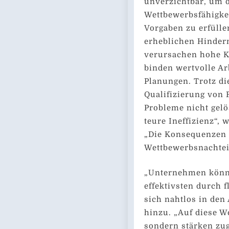
unverzichtbar, um d
Wettbewerbsfähigkei
Vorgaben zu erfülle
erheblichen Hinder
verursachen hohe K
binden wertvolle Ar
Planungen. Trotz di
Qualifizierung von 
Probleme nicht gel
teure Ineffizienz“,
„Die Konsequenzen r
Wettbewerbsnachteil
„Unternehmen könn
effektivsten durch f
sich nahtlos in den 
hinzu. „Auf diese W
sondern stärken zugl