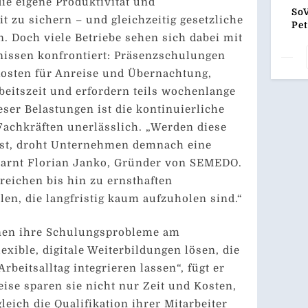
ie eigene Produktivität und
Zuk
So
t zu sichern – und gleichzeitig gesetzliche
Ar
Pet
n. Doch viele Betriebe sehen sich dabei mit
Ein
Tei
nissen konfrontiert: Präsenzschulungen
Unt
osten für Anreise und Übernachtung,
Ge
beitszeit und erfordern teils wochenlange
eser Belastungen ist die kontinuierliche
Fachkräften unerlässlich. „Werden diese
öst, droht Unternehmen demnach eine
 warnt Florian Janko, Gründer von SEMEDO.
eichen bis hin zu ernsthaften
en, die langfristig kaum aufzuholen sind.“
en ihre Schulungsprobleme am
lexible, digitale Weiterbildungen lösen, die
Arbeitsalltag integrieren lassen“, fügt er
eise sparen sie nicht nur Zeit und Kosten,
eich die Qualifikation ihrer Mitarbeiter