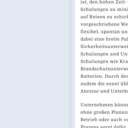
ist, den hohen Zei
Schulungen zu minim
auf Reisen zu schic
vorgeschriebene We
flexibel, spontan u
dabei eine breite P
Sicherheitsunterwe
Schulungen und Unt
Schulungen wie Kr
Brandschutzunterw
Batterien. Durch den
zudem die sonst üb
Anreise und Unterk
Unternehmen können
ohne großen Planun
Betrieb oder auch v
Prozess sorgt dafür