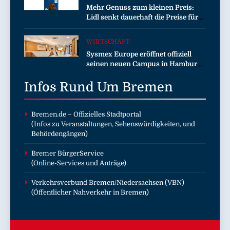
Mehr Genuss zum kleinen Preis:
Kommission zur Tierindustrie an
Lidl senkt dauerhaft die Preise für
Schokolade / 26 Schokoladenartikel
jetzt bis zu 13 Prozent günstiger
WIRTSCHAFT
Sysmex Europe eröffnet offiziell
seinen neuen Campus in Hamburg
und setzt damit neue Maßstäbe für
Infos Rund Um
zukunftsorientierte
Bremen
Arbeitsumgebungen
Bremen.de
– Offizielles Stadtportal
(Infos zu Veranstaltungen, Sehenswürdigkeiten, und
Behördengängen)
Bremer BürgerService
(Online-Services und Anträge)
Verkehrsverbund Bremen/Niedersachsen (VBN)
(Öffentlicher Nahverkehr in Bremen)