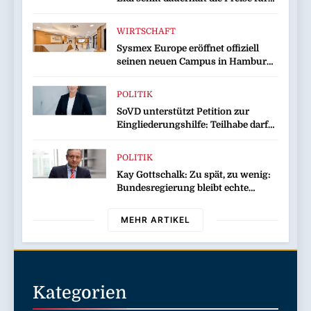
Schokolade / 26 Schokoladenartikel
jetzt bis zu 13 Prozent günstiger
WIRTSCHAFT
Sysmex Europe eröffnet offiziell
seinen neuen Campus in Hamburg
und setzt damit neue Maßstäbe für
zukunftsorientierte
POLITIK
Arbeitsumgebungen
SoVD unterstützt Petition zur
Eingliederungshilfe: Teilhabe darf
nicht unter Sparvorbehalt geraten
POLITIK
Kay Gottschalk: Zu spät, zu wenig:
Bundesregierung bleibt echte
Entlastung schuldig
MEHR ARTIKEL
Kategorien