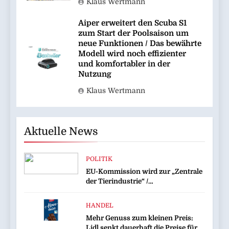
Klaus Wertmann
Aiper erweitert den Scuba S1
zum Start der Poolsaison um
neue Funktionen / Das bewährte
Modell wird noch effizienter
und komfortabler in der
Nutzung
Klaus Wertmann
Aktuelle News
POLITIK
EU-Kommission wird zur „Zentrale
der Tierindustrie“ /
Tierschutzorganisation Animal
Equality prangert mit Projektion in
HANDEL
Brüssel die Nähe der EU-
Mehr Genuss zum kleinen Preis:
Kommission zur Tierindustrie an
Lidl senkt dauerhaft die Preise für