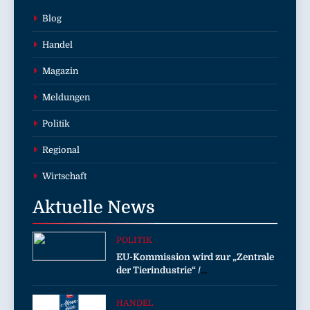
Blog
Handel
Magazin
Meldungen
Politik
Regional
Wirtschaft
Aktuelle
News
POLITIK
EU-Kommission wird zur „Zentrale
der Tierindustrie“ /
Tierschutzorganisation Animal
Equality prangert mit Projektion in
HANDEL
Brüssel die Nähe der EU-